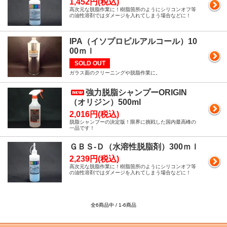
1,452円(税込)
高次元な脱脂作業に！樹脂箇所のようにシリコンオフ等
の油性溶剤ではダメージを入れてしまう場合などに！
IPA（イソプロピルアルコール）10
00ｍｌ
SOLD OUT
ガラス面のクリーニングや脱脂作業に。
強力脱脂シャンプーORIGIN
（オリジン）500ml
2,016円(税込)
脱脂シャンプーの決定版！限界に挑戦した国内最高峰の
一品です！
ＧＢＳ-Ｄ（水溶性脱脂剤）300ｍｌ
2,239円(税込)
高次元な脱脂作業に！樹脂箇所のようにシリコンオフ等
の油性溶剤ではダメージを入れてしまう場合などに！
全6商品中 / 1-6商品