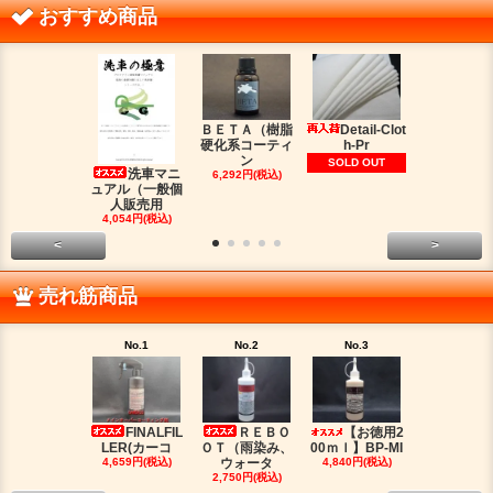
おすすめ商品
ＢＥＴＡ（樹脂
Detail-Clot
ORIG
硬化系コーティ
h-Pr
（オリジン
ン
脂シ
SOLD OUT
洗車マニ
6,292円(税込)
2,016円(税
ュアル（一般個
人販売用
4,054円(税込)
<
>
売れ筋商品
No.1
No.2
No.3
No.4
FINALFIL
ＲＥＢＯ
【お徳用2
PM-LI
LER(カーコ
ＯＴ（雨染み、
00ｍｌ】BP-MI
（油分除去
4,659円(税込)
ウォータ
4,840円(税込)
2,959円(税
2,750円(税込)