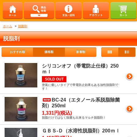
ホーム
>
脱脂剤
脱脂剤
おすすめ順
価格順
新着順
シリコンオフ（帯電防止仕様）250
ｍｌ
SOLD OUT
塗装に優しいタイプで帯電防止効果もある油性脱脂剤で
す！
BC-24（エタノール系脱脂除菌
剤）250ml
1,331円(税込)
脱脂だけではなく除菌も出来るマルチ脱脂剤！
ＧＢＳ-Ｄ（水溶性脱脂剤）200ｍｌ