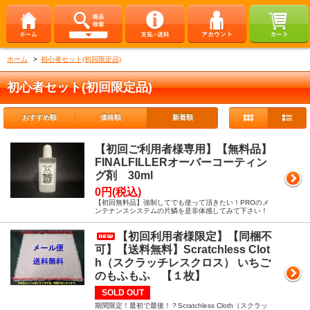
ホーム
>
初心者セット(初回限定品)
初心者セット(初回限定品)
おすすめ順
価格順
新着順
【初回ご利用者様専用】【無料品】
FINALFILLERオーバーコーティン
グ剤 30ml
0円(税込)
【初回無料品】強制してでも使って頂きたい！PROのメ
ンテナンスシステムの片鱗を是非体感してみて下さい！
【初回利用者様限定】【同梱不
可】【送料無料】Scratchless Clot
h（スクラッチレスクロス） いちご
のもふもふ 【１枚】
SOLD OUT
期間限定！最初で最後！？Scratchless Cloth（スクラッ