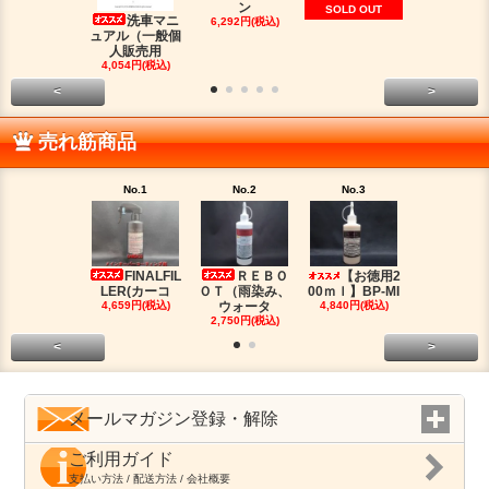
ン
脂シ
SOLD OUT
洗車マニ
6,292円(税込)
2,016円(税
ュアル（一般個
人販売用
4,054円(税込)
<
>
売れ筋商品
No.1
No.2
No.3
No.4
FINALFIL
ＲＥＢＯ
【お徳用2
PM-LI
LER(カーコ
ＯＴ（雨染み、
00ｍｌ】BP-MI
（油分除去
4,659円(税込)
ウォータ
4,840円(税込)
2,959円(税
2,750円(税込)
<
>
メールマガジン登録・解除
ご利用ガイド
支払い方法 / 配送方法 / 会社概要