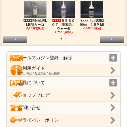
FINALFIL
ＲＥＢＯ
【お徳用2
PM-LI
LER(カーコ
ＯＴ（雨染み、
00ｍｌ】BP-MI
（油分除去
4,659円(税込)
ウォータ
4,840円(税込)
2,959円(税
2,750円(税込)
<
>
メールマガジン登録・解除
ご利用ガイド
支払い方法 / 配送方法 / 会社概要
店長について
ショップブログ
お問い合せ
プライバシーポリシー