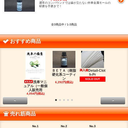
通常のコンパウンドでは歯が立たない外車金属モールの
研磨を手磨きで！
全3商品中 / 1-3商品
おすすめ商品
ＢＥＴＡ（樹脂
Detail-Clot
ORIG
硬化系コーティ
h-Pr
（オリジン
ン
脂シ
SOLD OUT
洗車マニ
6,292円(税込)
2,016円(税
ュアル（一般個
人販売用
4,054円(税込)
<
>
売れ筋商品
No.1
No.2
No.3
No.4