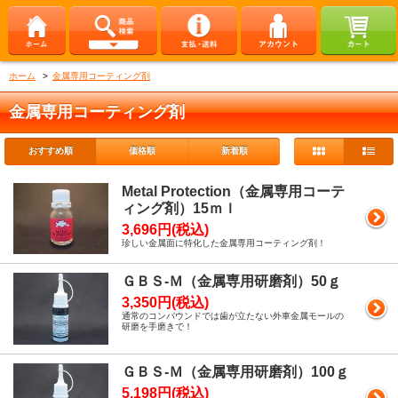
ホーム
>
金属専用コーティング剤
金属専用コーティング剤
おすすめ順
価格順
新着順
Metal Protection（金属専用コーテ
ィング剤）15ｍｌ
3,696円(税込)
珍しい金属面に特化した金属専用コーティング剤！
ＧＢＳ-Ｍ（金属専用研磨剤）50ｇ
3,350円(税込)
通常のコンパウンドでは歯が立たない外車金属モールの
研磨を手磨きで！
ＧＢＳ-Ｍ（金属専用研磨剤）100ｇ
5,198円(税込)