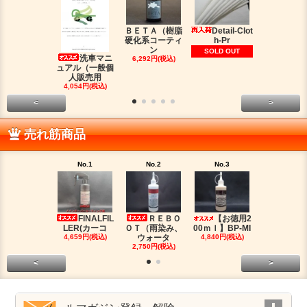
ＢＥＴＡ（樹脂
Detail-Clot
ORIG
硬化系コーティ
h-Pr
（オリジン
ン
脂シ
SOLD OUT
洗車マニ
6,292円(税込)
2,016円(税
ュアル（一般個
人販売用
4,054円(税込)
<
>
売れ筋商品
No.1
No.2
No.3
No.4
FINALFIL
ＲＥＢＯ
【お徳用2
PM-LI
LER(カーコ
ＯＴ（雨染み、
00ｍｌ】BP-MI
（油分除去
4,659円(税込)
ウォータ
4,840円(税込)
2,959円(税
2,750円(税込)
<
>