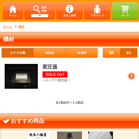
ホーム
>
機材
機材
おすすめ順
価格順
新着順
変圧器
SOLD OUT
ハイパワー変圧器！
全1商品中 / 1-1商品
おすすめ商品