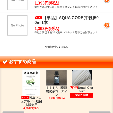
No Photo
1,393円(税込)
弊社が再現する3PH洗車システム！是非ご検討下さい！
【単品】AQUA CODE(中性)50
0ml1本
No Photo
1,393円(税込)
弊社が再現する3PH洗車システム！是非ご検討下さい！
全4商品中 / 1-4商品
おすすめ商品
ＢＥＴＡ（樹脂
Detail-Clot
ORIG
硬化系コーティ
h-Pr
（オリジン
ン
脂シ
SOLD OUT
洗車マニ
6,292円(税込)
2,016円(税
ュアル（一般個
人販売用
4,054円(税込)