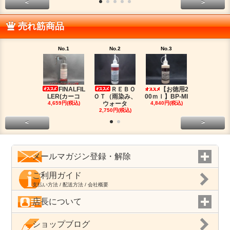
<
>
売れ筋商品
No.1
No.2
No.3
No.4
FINALFIL
ＲＥＢＯ
【お徳用2
PM-LI
LER(カーコ
ＯＴ（雨染み、
00ｍｌ】BP-MI
（油分除去
4,659円(税込)
ウォータ
4,840円(税込)
2,959円(税
2,750円(税込)
<
>
メールマガジン登録・解除
ご利用ガイド
支払い方法 / 配送方法 / 会社概要
店長について
ショップブログ