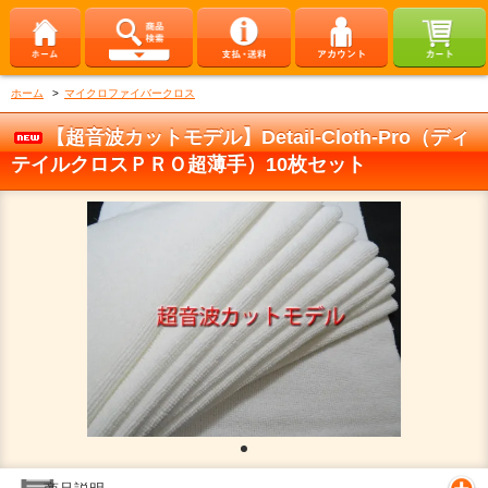
ホーム
>
マイクロファイバークロス
【超音波カットモデル】Detail-Cloth-Pro（ディ
テイルクロスＰＲＯ超薄手）10枚セット