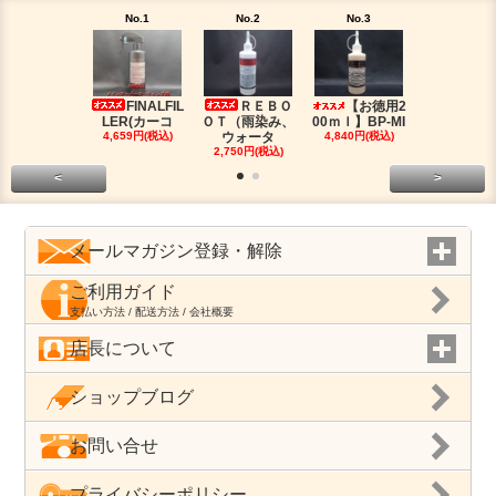
No.1
No.2
No.3
No.4
FINALFIL
ＲＥＢＯ
【お徳用2
PM-LI
LER(カーコ
ＯＴ（雨染み、
00ｍｌ】BP-MI
（油分除去
4,659円(税込)
ウォータ
4,840円(税込)
2,959円(税
2,750円(税込)
<
>
メールマガジン登録・解除
ご利用ガイド
支払い方法 / 配送方法 / 会社概要
店長について
ショップブログ
お問い合せ
プライバシーポリシー