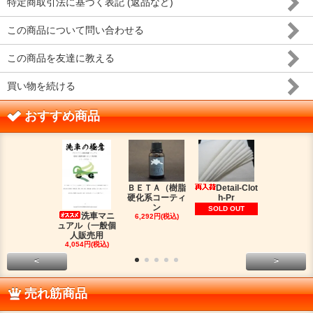
特定商取引法に基づく表記 (返品など)
この商品について問い合わせる
この商品を友達に教える
買い物を続ける
おすすめ商品
ＢＥＴＡ（樹脂
Detail-Clot
ORIG
硬化系コーティ
h-Pr
（オリジン
ン
脂シ
SOLD OUT
洗車マニ
6,292円(税込)
2,016円(税
ュアル（一般個
人販売用
4,054円(税込)
<
>
売れ筋商品