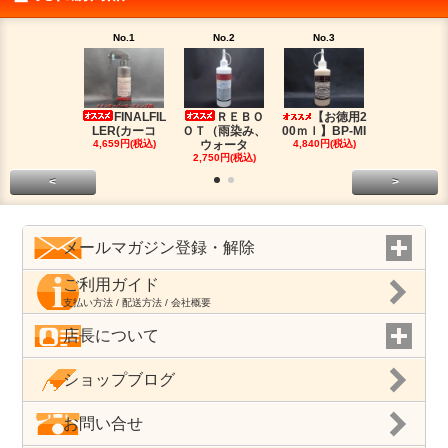
No.1
No.2
No.3
No.4
FINALFIL
ＲＥＢＯ
【お徳用2
PM-LI
LER(カーコ
ＯＴ（雨染み、
00ｍｌ】BP-MI
（油分除去
4,659円(税込)
ウォータ
4,840円(税込)
2,959円(税
2,750円(税込)
<
>
メールマガジン登録・解除
ご利用ガイド
支払い方法 / 配送方法 / 会社概要
店長について
ショップブログ
お問い合せ