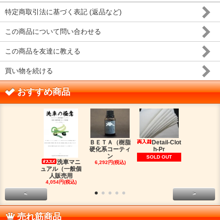
特定商取引法に基づく表記 (返品など)
この商品について問い合わせる
この商品を友達に教える
買い物を続ける
おすすめ商品
ＢＥＴＡ（樹脂
Detail-Clot
ORIG
硬化系コーティ
h-Pr
（オリジン
ン
脂シ
SOLD OUT
洗車マニ
6,292円(税込)
2,016円(税
ュアル（一般個
人販売用
4,054円(税込)
<
>
売れ筋商品