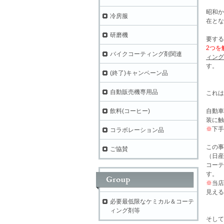
昭和か
冷房服
在とな
研磨機
要する
2つを
バイクコーティング剤関連
ィング
す。
(終了)キャンペーン品
自動販売機専用品
これは
飲料(コーヒー)
自動車
装に触
※
下手
コラボレーション品
この事
ご協賛
（日産
コーテ
す。
※
当店
見える
必要最低限なケミカル＆コーテ
ィング剤等
そして