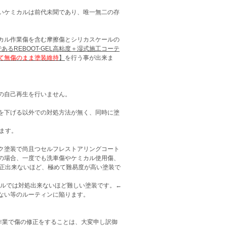
いケミカルは前代未聞であり、唯一無二の存
カル作業傷を含む摩擦傷とシリカスケールの
あるREBOOT-GEL高粘度＋湿式施工コーテ
て無傷のまま塗装維持
】
を行う事が出来ま
の自己再生を行いません。
を下げる以外での対処方法が無く、同時に塗
ます。
ク塗装で尚且つセルフレストアリングコート
の場合、一度でも洗車傷やケミカル使用傷、
修正出来ないほど、極めて難易度が高い塗装で
ベルでは対処出来ないほど難しい塗装です。←
ない等のルーティンに陥ります。
作業で傷の修正をすることは、大変申し訳御