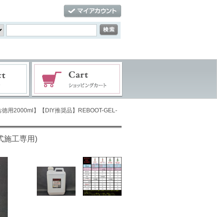
お徳用2000ml】【DIY推奨品】REBOOT-GEL-
湿式施工専用)