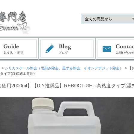
>
シリカスケール除去（雨染み除去、黒ずみ除去、イオンデポジット除去）
> 【
タイプ(湿式施工専用)
徳用2000ml】【DIY推奨品】REBOOT-GEL-高粘度タイプ(