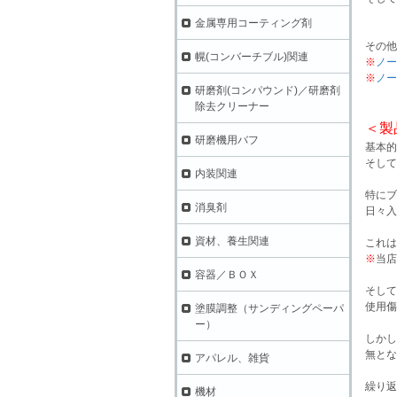
金属専用コーティング剤
その他
幌(コンバーチブル)関連
※
ノー
※
ノー
研磨剤(コンパウンド)／研磨剤
除去クリーナー
＜製
研磨機用バフ
基本的
そして
内装関連
特にブ
消臭剤
日々入
資材、養生関連
これは
※
当店
容器／ＢＯＸ
そして
使用傷
塗膜調整（サンディングペーパ
ー）
しかし
無とな
アパレル、雑貨
繰り返
機材