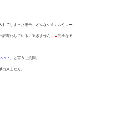
入れてしまった場合、どんなケミカルやコー
々誤魔化しているに過ぎません。
←
完全なる
いの？』
と言うご質問。
献出来ません。