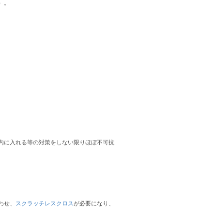
）。
内に入れる等の対策をしない限りほぼ不可抗
わせ、
スクラッチレスクロス
が必要になり、