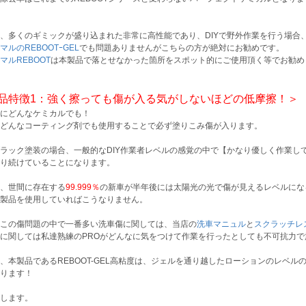
、多くのギミックが盛り込まれた非常に高性能であり、DIYで野外作業を行う場合
マルのREBOOTｰGEL
でも問題ありませんがこちらの方が絶対にお勧めです。
マルREBOOT
は本製品で落とせなかった箇所をスポット的にご使用頂く等でお勧め
品特徴1：強く擦っても傷が入る気がしないほどの低摩擦！＞
にどんなケミカルでも！
どんなコーティング剤でも使用することで必ず塗りこみ傷が入ります。
ラック塗装の場合、一般的なDIY作業者レベルの感覚の中で【かなり優しく作業し
り続けていることになります。
、世間に存在する
99.999％
の新車が半年後には太陽光の光で傷が見えるレベルにな
製品を使用していればこうなりません。
この傷問題の中で一番多い洗車傷に関しては、当店の
洗車マニュル
と
スクラッチレ
に関しては私達熟練のPROがどんなに気をつけて作業を行ったとしても不可抗力
、本製品であるREBOOT-GEL高粘度は、ジェルを通り越したローションのレベ
ります！
します。