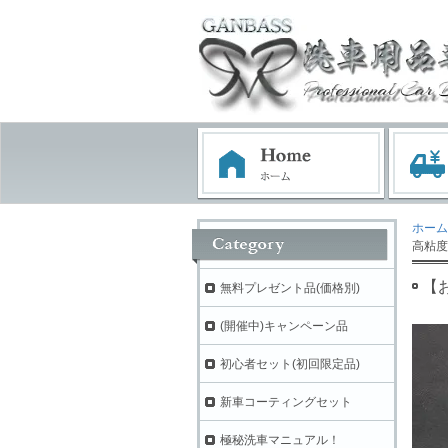
ホーム
高粘度
【お
無料プレゼント品(価格別)
(開催中)キャンペーン品
初心者セット(初回限定品)
新車コーティングセット
極秘洗車マニュアル！