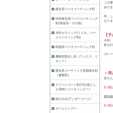
この事
あげま
硬化系ベースコーティング剤
尚、し
特殊硬化系ベースコーティング
なりま
剤(用途別・その他)
水性セラミック(ミドル、ベー
【予
スコーティング剤)
今回、
影を行
樹脂系ベースコーティング剤
ガレー
機能性艶出し剤（ワックス、リ
キッド）
硬化系コーティング皮膜除去剤
＜商
（修整剤）
皆さん
クリーンコート剤(汚れ落とし
1つ目
と同時にコーティング！)
紫外線
錆び止め(アンダーコート)
2つ目
カーシャンプー