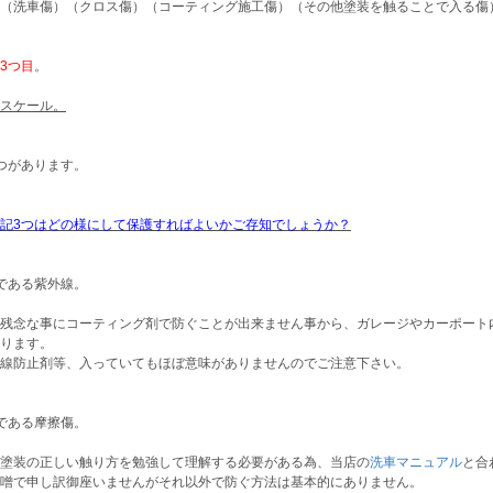
（洗車傷）（クロス傷）（コーティング施工傷）（その他塗装を触ることで入る傷
3つ目
。
スケール。
つがあります。
記3つはどの様にして保護すればよいかご存知でしょうか？
である紫外線。
残念な事にコーティング剤で防ぐことが出来ません事から、ガレージやカーポート
ります。
線防止剤等、入っていてもほぼ意味がありませんのでご注意下さい。
である摩擦傷。
塗装の正しい触り方を勉強して理解する必要がある為、当店の
洗車マニュアル
と合
噌で申し訳御座いませんがそれ以外で防ぐ方法は基本的にありません。