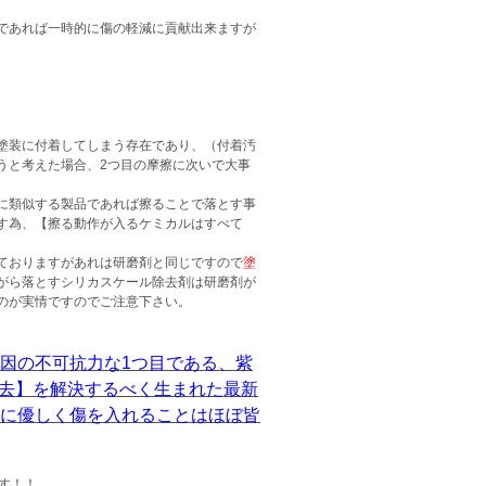
であれば一時的に傷の軽減に貢献出来ますが
塗装に付着してしまう存在であり、（付着汚
うと考えた場合、2つ目の摩擦に次いで大事
に類似する製品であれば擦ることで落とす事
す為、【擦る動作が入るケミカルはすべて
ておりますがあれは研磨剤と同じですので
塗
がら落とすシリカスケール除去剤は研磨剤が
のが実情ですのでご注意下さい。
要因の不可抗力な1つ目である、紫
除去】を解決するべく生まれた最新
装に優しく傷を入れることはほぼ皆
す！！