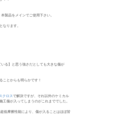
、本製品をメインでご使用下さい。
となります。
ている】と思う強さだとしても大きな傷が
ることからも明らかです！
スクロス
で解決ですが、それ以外のケミカル
で施工傷が入ってしまうのがこれまででした。
ルの超低摩擦性能により、傷が入ることはほぼ皆