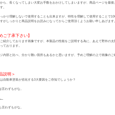
から、長くなってしまい大変お手数をおかけしてしまいますが、商品ページを最後
す。
っかり理解しないで使用することも出来ますが、特性を理解して使用することで10
すがしっかりと商品説明をお読みになってからご使用頂くようお願い申しあげます
めご了承下さい】
ご紹介しております画像ですが、本製品の性能をご説明する為に、あえて野外の太
っております。
ジ内部と比べ、分かり難い箇所もあるかと思いますが、予めご理解の上で画像のご
品説明＞
は自動車塗装が劣化する3大要因をご存知でしょうか？
は言わずもがな。
。
も言わずもがな。