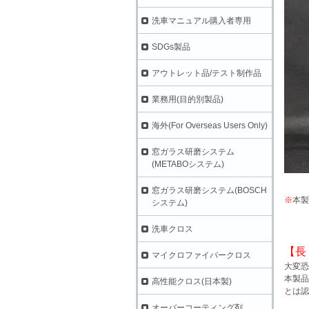
洗車マニュアル購入者専用
SDGs製品
アウトレット品/テスト制作品
業務用(目的別製品)
海外(For Overseas Users Only)
窓ガラス研磨システム
(METABOシステム)
窓ガラス研磨システム(BOSCH
※
本製
システム)
洗車クロス
【長
マイクロファイバークロス
大変恐
本製品
高性能クロス(日本製)
とは認
オーバーコーティング剤