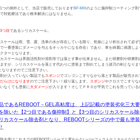
1つの例外として、当店で販売しております
BP-MIX
のように傷抑制コーティング剤
で対処療法であり根本解決にはなりません。
3つ目
であるシリカスケール。
スケールは雨、雪、露、洗車の水が存在している限り、乾燥により析出されて必ず
で一番塗装にダメージを与えるキッカケになる存在）であり、車を綺麗に保護しよ
クターとなります。
カスケールは界面活性剤や溶剤等では落とす事が出来ません。また研磨剤や研磨剤
ますが、シリカスケールを落とす代わりに塗装まで削れてしまう諸刃の剣となりま
となりますのでご注意下さい。
剤が入っていない製品でも
スポンジ
でゴシゴシこすりながら落とす製品が販売され
だらけになります
のでご注意下さい！繰り返します。
スポンジ
やクロスでこすりな
いなくても塗装に
大ダメージ
が入ります！そしてＰＲＯが平気でこれを売っている
品であるREBOOT－GEL高粘度は、上記記載の塗装劣化三大
を除いた【2つ目である傷抑制】と【3つ目のシリカスケール
リカスケール除去剤となり、REBOOTシリーズの中で最も塗
！
除去率はこれまでのREBOOTシリーズと変わらないパーフェクトケミカルとなりま