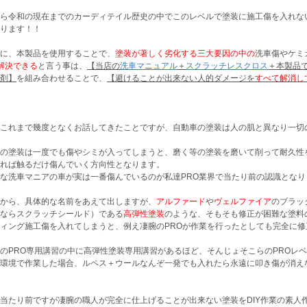
ら令和の現在までのカーディテイル歴史の中でこのレベルで塗装に施工傷を入れな
ります！！
に、本製品を使用することで、
塗装が著しく劣化する三大要因の中の
洗車傷やケミ
解決できる
と言う事は、
【当店の
洗車マニュアル
＋
スクラッチレスクロス
＋本製品で
剤】
を組み合わせることで、
【避けることが出来ない人的ダメージを
すべて解消し
これまで幾度となくお話してきたことですが、自動車の塗装は人の肌と異なり一切
の塗装は一度でも傷やシミが入ってしまうと、磨く等の塗装を磨いて削って耐久性
れば触るだけ傷んでいく方向性となります。
な洗車マニアの車が実は一番傷んでいるのが私達PRO業界で当たり前の認識となり
から、具体的な名前をあえて出しますが、
アルファード
や
ヴェルファイア
のブラッ
ならスクラッチシールド）である
高弾性塗装
のような、そもそも修正が困難な塗料
ィング施工傷を入れてしまうと、例え凄腕のPROが作業を行ったとしても完全に
のPRO専用講習の中に高弾性塗装専用講習があるほど、そんじょそこらのPROレ
環境で作業した場合、ルペス＋ウールなんぞ一発でも入れたら永遠に叩き傷が消え
当たり前ですが凄腕の職人が完全に仕上げることが出来ない塗装をDIY作業の素人