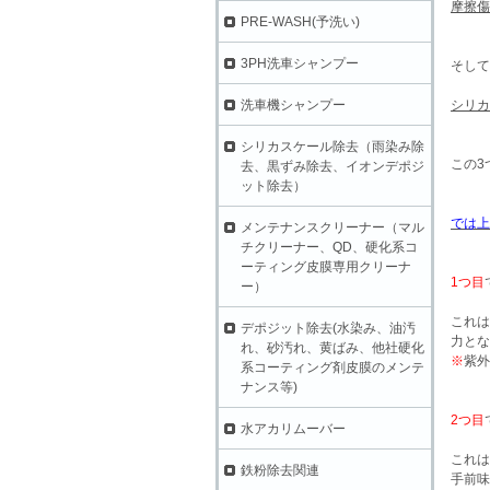
摩擦傷
PRE-WASH(予洗い)
3PH洗車シャンプー
そして
洗車機シャンプー
シリカ
シリカスケール除去（雨染み除
この3
去、黒ずみ除去、イオンデポジ
ット除去）
では上
メンテナンスクリーナー（マル
チクリーナー、QD、硬化系コ
ーティング皮膜専用クリーナ
1つ目
ー）
これは
デポジット除去(水染み、油汚
力とな
れ、砂汚れ、黄ばみ、他社硬化
※
紫外
系コーティング剤皮膜のメンテ
ナンス等)
2つ目
水アカリムーバー
これは
鉄粉除去関連
手前味