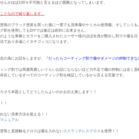
せんがほぼ100％不可能と言えるほど困難となってしまいます。
ことなので繰り返します。
塗装のブラック塗装を買った後に一度でも洗車傷やケミカル使用傷、そしてシミを
グ剤を使用してもDIYでは修正は絶対に出来ません。
のような車種とカラーをご購入されたユーザー様のほぼ全員が艶出し剤で小傷を日
法であり永遠にイタチゴッコになります。
念の為にお話をしますが、
『だったらコーティング剤で傷やダメージの抑制できな
ティング剤では馬鹿馬鹿しいぐらいお話にならないほど力不足で傷の抑制には全く貢
存在しているすべてのコーティング剤を検証しているから言える言葉です。
ろそろ本題としてどうしたらよいのかお伝え致します！！
！！
れない洗車方法を覚える！！
マニュアル
塗装と直接触るクロスは傷を入れない
スクラッチレスクロス
を使用！！