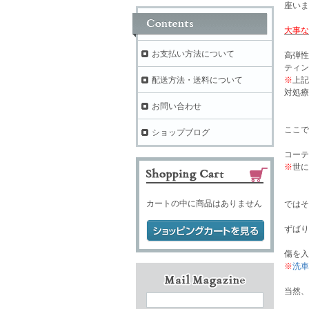
座いま
大事な
お支払い方法について
高弾性
ティン
配送方法・送料について
※
上記
対処療
お問い合わせ
ここで
ショップブログ
コー
※
世に
カートの中に商品はありません
ではそ
ずばり
傷を入
※
洗車
当然、