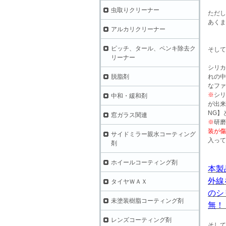
虫取りクリーナー
ただし
あくま
アルカリクリーナー
ピッチ、タール、ペンキ除去ク
そして
リーナー
シリカ
脱脂剤
れの中
なファ
※
シリ
中和・緩和剤
が出来
NG】
窓ガラス関連
※
研磨
装が傷
サイドミラー親水コーティング
入って
剤
ホイールコーティング剤
本製
外線
タイヤＷＡＸ
のシ
未塗装樹脂コーティング剤
無！
レンズコーティング剤
そして