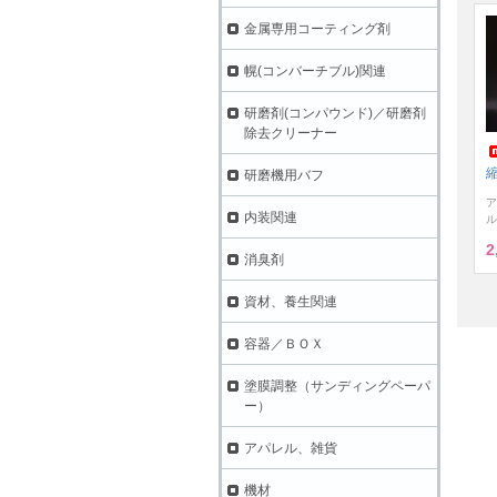
金属専用コーティング剤
幌(コンバーチブル)関連
研磨剤(コンパウンド)／研磨剤
除去クリーナー
縮
研磨機用バフ
ア
内装関連
ル
2
消臭剤
資材、養生関連
容器／ＢＯＸ
塗膜調整（サンディングペーパ
ー）
アパレル、雑貨
機材