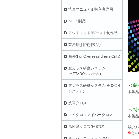
洗車マニュアル購入者専用
SDGs製品
アウトレット品/テスト制作品
業務用(目的別製品)
海外(For Overseas Users Only)
窓ガラス研磨システム
(METABOシステム)
＜商
窓ガラス研磨システム(BOSCH
システム)
本製品
洗車クロス
＜特
マイクロファイバークロス
本製品
高性能クロス(日本製)
弱アル
※
どの
オーバーコーティング剤