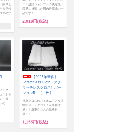
！限界ま
つ！脱脂シャンプーの決定版！
た次世代
限界に挑戦した国内最高峰の一
ロスの決
品です！
2,016円(税込)
ER
【2025年新作】
Scratchless Cloth（スク
ラッチレスクロス）バー
ィング
ジョン5 【１枚】
コストを
のご提
洗車クロスのパイオニアとなる
一の
弊社メインクロス！洗車傷激
減！！洗車クロスの最終兵
器！！
1,155円(税込)