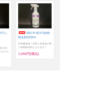
XT(シ
GBS-R NEXT(鉄粉
除去剤)500ml
日本最安値！非常に安全性が高
い鉄粉除去剤となります！
次の10
リカスケ
1,650円(税込)