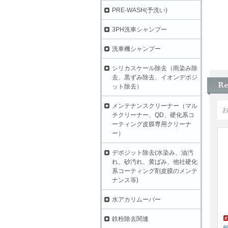
PRE-WASH(予洗い)
3PH洗車シャンプー
洗車機シャンプー
シリカスケール除去（雨染み除
去、黒ずみ除去、イオンデポジ
ット除去）
メンテナンスクリーナー（マル
チクリーナー、QD、硬化系コ
ーティング皮膜専用クリーナ
ー）
デポジット除去(水染み、油汚
れ、砂汚れ、黄ばみ、他社硬化
系コーティング剤皮膜のメンテ
ナンス等)
水アカリムーバー
鉄粉除去関連