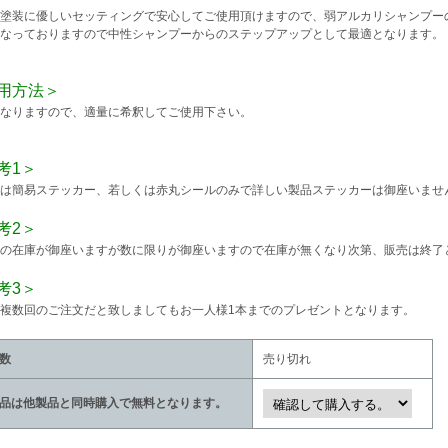
塗装に優しいセッティングで安心してご使用頂けますので、弱アルカリシャンプー
なっておりますので中性シャンプーからのステップアップとして最適となります。
用方法＞
なりますので、適量に希釈してご使用下さい。
考1＞
は簡易ステッカー、若しくは赤丸シールのみで詳しい製品ステッカーは御座いませ
考2＞
の在庫が御座いますが数に限りが御座いますので在庫が無くなり次第、販売は終了
考3＞
複数回のご注文だと致しましてもお一人様1本までのプレゼントとなります。
数
売り切れ
品は他製品と同時購入で無料となります。