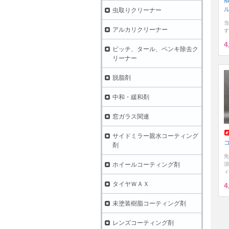
虫取りクリーナー
当
アルカリクリーナー
す
4
ピッチ、タール、ペンキ除去ク
リーナー
脱脂剤
中和・緩和剤
窓ガラス関連
サイドミラー親水コーティング
剤
先
ホイールコーティング剤
須
ィ
タイヤＷＡＸ
4
未塗装樹脂コーティング剤
レンズコーティング剤