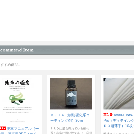
おすすめ商品。
ＢＥＴＡ（樹脂硬化系コ
Detail-Cloth-
ーティング剤）30ｍｌ
Pro（ディテイル
ＲＯ超薄手）10枚
洗車マニュアル（一
ＰＲＯに最も売れている硬化
系！非常に深い艶であり、必須
弊社メインクロス！こ