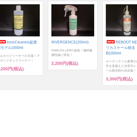
IonixCleaner(超濃
INVERGENCE(200ml)
REBOOT NE
モデル)300ml
リカスケール除去
FINALFILLERの血統！犠牲被
剤)300ml
膜性能に特化！
ルカリクリーナーの王様！ア
カリイオンクリーナー！
カーディテイル業界の
2,200円(税込)
年を見据えた次世代シ
,200円(税込)
ール除去剤の決定版！
3,300円(税込)