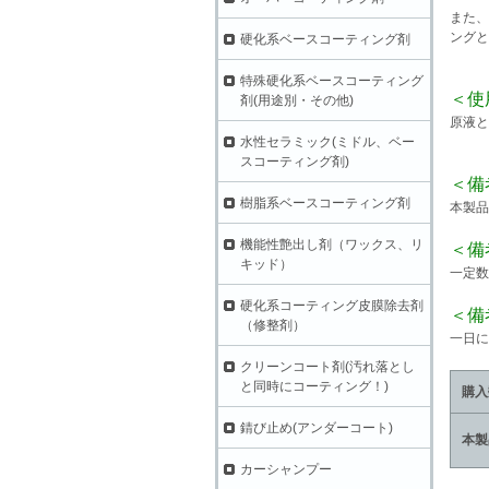
また、
ングと
硬化系ベースコーティング剤
特殊硬化系ベースコーティング
＜使
剤(用途別・その他)
原液と
水性セラミック(ミドル、ベー
スコーティング剤)
＜備
樹脂系ベースコーティング剤
本製品
機能性艶出し剤（ワックス、リ
＜備
キッド）
一定数
硬化系コーティング皮膜除去剤
＜備
（修整剤）
一日に
クリーンコート剤(汚れ落とし
と同時にコーティング！)
購入
錆び止め(アンダーコート)
本製
カーシャンプー