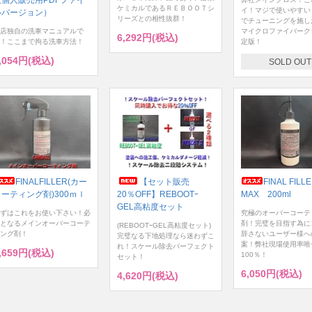
般個人販売用PDFファイ
ケミカルであるＲＥＢＯＯＴシ
イ！マジで使いやすい
ルバージョン）
リーズとの相性抜群！
でチューニングを施し
店独自の洗車マニュアルで
マイクロファイバーク
6,292円(税込)
！ここまで拘る洗車方法！
定版！
,054円(税込)
SOLD OUT
FINALFILLER(カー
【セット販売
FINAL FILL
コーティング剤)300ｍｌ
20％OFF】REBOOTｰ
MAX 200ml
GEL高粘度セット
ずはこれをお使い下さい！必
究極のオーバーコーテ
となるメインオーバーコーテ
剤！完璧を目指す為に
(REBOOTｰGEL高粘度セット)
ング剤！
辞さないユーザー様へ
完璧なる下地処理なら迷わずこ
案！弊社現場使用率唯
れ！スケール除去パーフェクト
,659円(税込)
100％！
セット！
6,050円(税込)
4,620円(税込)