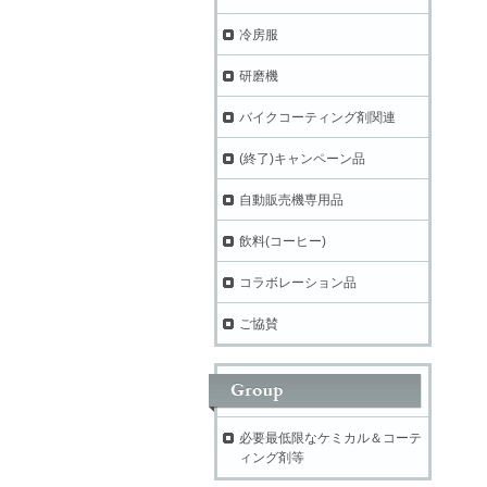
冷房服
研磨機
バイクコーティング剤関連
(終了)キャンペーン品
自動販売機専用品
飲料(コーヒー)
コラボレーション品
ご協賛
必要最低限なケミカル＆コーテ
ィング剤等