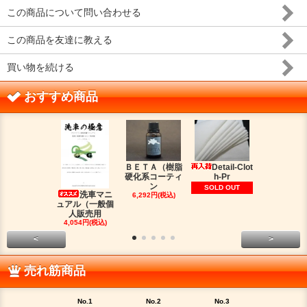
この商品について問い合わせる
この商品を友達に教える
買い物を続ける
おすすめ商品
ＢＥＴＡ（樹脂
Detail-Clot
ORIG
硬化系コーティ
h-Pr
（オリジン
ン
脂シ
SOLD OUT
洗車マニ
6,292円(税込)
2,016円(税
ュアル（一般個
人販売用
4,054円(税込)
<
>
売れ筋商品
No.1
No.2
No.3
No.4