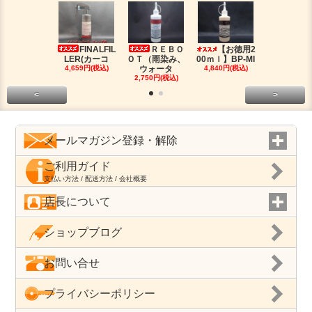
FINALFIL
ＲＥＢＯ
【お徳用2
PM-LI
LER(カーコ
ＯＴ（雨染み、
00ｍｌ】BP-MI
（油分除去
4,659円(税込)
ウォータ
4,840円(税込)
2,959円(税
2,750円(税込)
<
>
メールマガジン登録・解除
ご利用ガイド
支払い方法 / 配送方法 / 会社概要
店長について
ショップブログ
お問い合せ
プライバシーポリシー