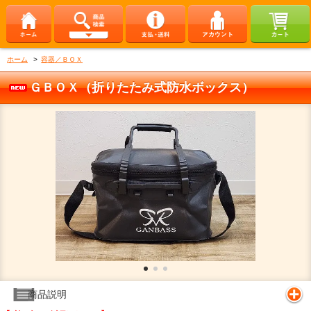
ホーム
>
容器／ＢＯＸ
ＧＢＯＸ（折りたたみ式防水ボックス）
商品説明