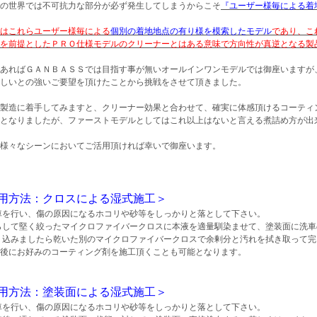
の世界では不可抗力な部分が必ず発生してしまうからこそ
『ユーザー様毎による着
はこれらユーザー様毎による
個別の着地地点の有り様を模索したモデル
であり、こ
を前提としたＰＲＯ仕様モデルのクリーナーとはある意味で方向性が真逆となる製
あればＧＡＮＢＡＳＳでは目指す事が無いオールインワンモデルでは御座いますが
しいとの強いご要望を頂けたことから挑戦をさせて頂きました。
製造に着手してみますと、クリーナー効果と合わせて、確実に体感頂けるコーティ
となりましたが、ファーストモデルとしてはこれ以上はないと言える煮詰め方が出
様々なシーンにおいてご活用頂ければ幸いで御座います。
用方法：クロスによる湿式施工＞
車を行い、傷の原因になるホコリや砂等をしっかりと落として下さい。
らして堅く絞ったマイクロファイバークロスに本液を適量馴染ませて、塗装面に洗車
り込みましたら乾いた別のマイクロファイバークロスで余剰分と汚れを拭き取って完
後にお好みのコーティング剤を施工頂くことも可能となります。
用方法：塗装面による湿式施工＞
車を行い、傷の原因になるホコリや砂等をしっかりと落として下さい。