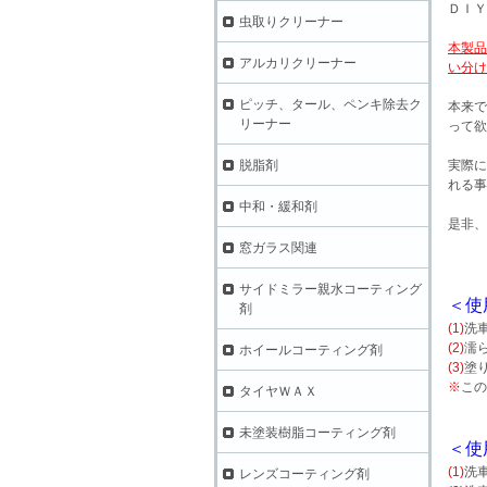
ＤＩＹ
虫取りクリーナー
本製品
アルカリクリーナー
い分け
ピッチ、タール、ペンキ除去ク
本来で
リーナー
って欲
脱脂剤
実際に
れる事
中和・緩和剤
是非、
窓ガラス関連
サイドミラー親水コーティング
＜使
剤
(1)
洗
(2)
濡
ホイールコーティング剤
(3)
塗
※
この
タイヤＷＡＸ
未塗装樹脂コーティング剤
＜使
(1)
洗
レンズコーティング剤