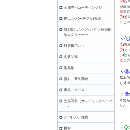
(2)
洗
塗装面
金属専用コーティング剤
※
塗
(3)
塗
幌(コンバーチブル)関連
※
この
研磨剤(コンパウンド)／研磨剤
除去クリーナー
＜使
(1)
洗
研磨機用バフ
(2)
マ
(3)
塗
内装関連
※
この
消臭剤
＜備
基本的
資材、養生関連
り発揮
容器／ＢＯＸ
＜備
本製品
塗膜調整（サンディングペーパ
なお、
ー）
アパレル、雑貨
＜Q
機材