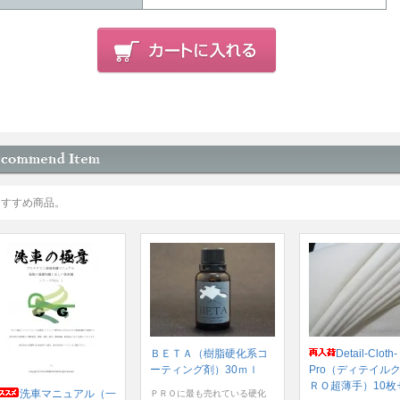
おすすめ商品。
ＢＥＴＡ（樹脂硬化系コ
Detail-Cloth-
ーティング剤）30ｍｌ
Pro（ディテイル
ＲＯ超薄手）10枚
洗車マニュアル（一
ＰＲＯに最も売れている硬化