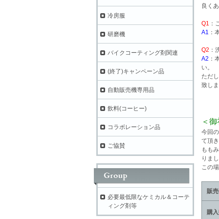
良くあ
冷房服
Q1
：
A1
：
研磨機
Q2
：
バイクコーティング剤関連
A2
：
い。
(終了)キャンペーン品
ただし
致しま
自動販売機専用品
飲料(コーヒー)
＜御
コラボレーション品
今回の
て頂き
ご協賛
ももみ
りまし
この場
販売
必要最低限なケミカル＆コーテ
ィング剤等
購入