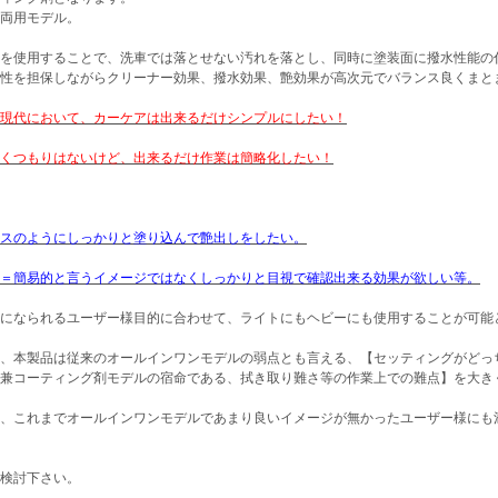
両用モデル。
を使用することで、洗車では落とせない汚れを落とし、同時に塗装面に撥水性能の
性を担保しながらクリーナー効果、撥水効果、艶効果が高次元でバランス良くまと
現代において、カーケアは出来るだけシンプルにしたい！
くつもりはないけど、出来るだけ作業は簡略化したい！
スのようにしっかりと塗り込んで艶出しをしたい。
＝簡易的と言うイメージではなくしっかりと目視で確認出来る効果が欲しい等。
になられるユーザー様目的に合わせて、ライトにもヘビーにも使用することが可能
、本製品は従来のオールインワンモデルの弱点とも言える、【セッティングがどっ
兼コーティング剤モデルの宿命である、拭き取り難さ等の作業上での難点】を大き
、これまでオールインワンモデルであまり良いイメージが無かったユーザー様にも
検討下さい。