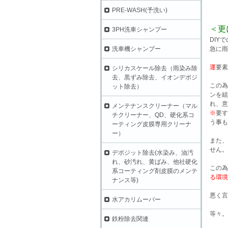
PRE-WASH(予洗い)
＜更
3PH洗車シャンプー
DIY
洗車機シャンプー
急に雨
運
要素
シリカスケール除去（雨染み除
去、黒ずみ除去、イオンデポジ
この為
ット除去）
ンを組
れ、意
メンテナンスクリーナー（マル
※
要す
チクリーナー、QD、硬化系コ
う事も
ーティング皮膜専用クリーナ
ー）
また、
せん。
デポジット除去(水染み、油汚
れ、砂汚れ、黄ばみ、他社硬化
この為
系コーティング剤皮膜のメンテ
る環境
ナンス等)
悪く言
水アカリムーバー
等々。
鉄粉除去関連