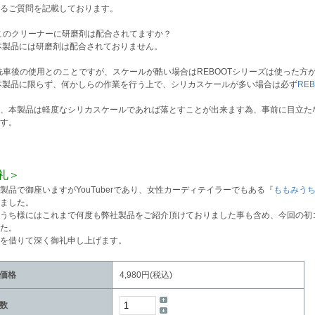
るご質問を記載しております。
このクリーナーに研磨剤は配合されてますか？
本製品には研磨剤は配合されておりません。
洗車後の使用とのことですが、スケールが酷い場合はREBOOTシリーズは使った方
本製品に限らず、何かしらの作業を行う上で、シリカスケールが多い場合は必ず
RE
、本製品は軽度なシリカスケールであれば落とすことが出来ます為、事前に目立た
す。
礼＞
製品で御座いますがYouTuberであり、女性カーディテイラーでもある『
ももみう
ました。
うち様にはこれまで何度も弊社製品をご紹介頂けておりました事も含め、今回の初
た。
を借りて深く御礼申し上げます。
価格
4,980円(税込)
数