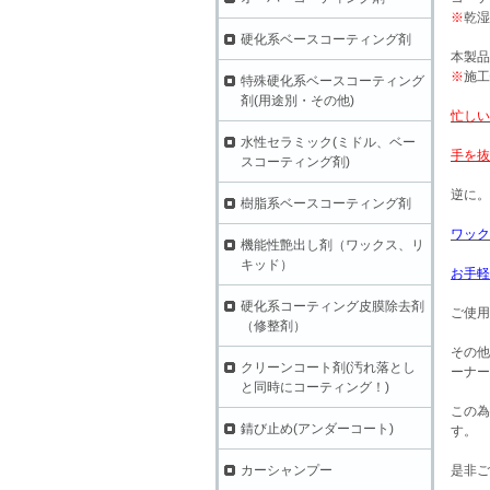
※
乾湿
硬化系ベースコーティング剤
本製品
※
施工
特殊硬化系ベースコーティング
剤(用途別・その他)
忙しい
水性セラミック(ミドル、ベー
手を抜
スコーティング剤)
逆に。
樹脂系ベースコーティング剤
ワック
機能性艶出し剤（ワックス、リ
キッド）
お手軽
硬化系コーティング皮膜除去剤
ご使用
（修整剤）
その他
クリーンコート剤(汚れ落とし
ーナー
と同時にコーティング！)
この為
錆び止め(アンダーコート)
す。
カーシャンプー
是非ご