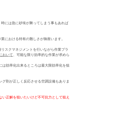
、時には急に砂埃が舞ってしまう事もあれば
作業における特有の難しさが御座います。
種リスクマネジメントを行いながら作業プラ
において
、可能な限り効率的な作業が求めら
には効率化出来るところは最大限効率化を狙
ング剤が正しく反応させる空調設備もありま
ない正解を狙いたいけど不可抗力として狙え