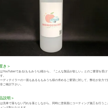
置き＞
はYouTuberである(ももみうち)様から、『こんな製品が欲しい』とのご要望を
す。
ーディテイラーの一面もあるももみうち様の求めるご要望に対して、弊社が全力で
非ご検討下さい。
品説明＞
は洗車で落ちない汚れを落としながら、同時に塗装面にコーティング施工を行うこ
ィング剤となります。