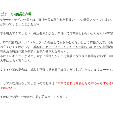
に詳しい商品説明＞
でのカーディテイル作業とは、野外作業＆限られた時間の中での作業となってしまい
が降ってしまうことがある等。
すら絡んできてしまう、確定要素が少ない条件下で作業を行わないとならないDIY
、DIY作業ではいつイレギュラーが発生してもおかしくないと言う前提の元で、各
み立てなくてはならず、
基本的なカーディテイルのルールの軸をぶらさない範囲内
味のある時短作業を探求する事が基本となります。
るにイレギュラーが発生しやすい環境だからこそ無駄にダラダラ作業を行わず、時
大事になると言うこと。
ＤＩＹ作業の場合は、塗装を正確に見る専用設備も無ければ、ケミカル＆コーティ
、リアルなお話をしてしまうのであれば『
本来であれば最善となる中心からずらさ
ではない
』。
えばDIY作業だと何処かに必ず妥協ラインが発生する。