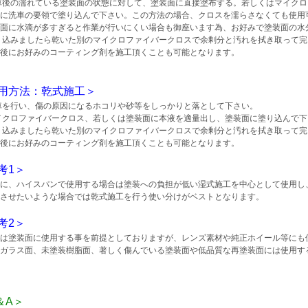
車後の濡れている塗装面の状態に対して、塗装面に直接塗布する。若しくはマイクロ
に洗車の要領で塗り込んで下さい。この方法の場合、クロスを濡らさなくても使用
装面に水滴が多すぎると作業が行いにくい場合も御座います為、お好みで塗装面の水
り込みましたら乾いた別のマイクロファイバークロスで余剰分と汚れを拭き取って完
後にお好みのコーティング剤を施工頂くことも可能となります。
用方法：乾式施工＞
車を行い、傷の原因になるホコリや砂等をしっかりと落として下さい。
イクロファイバークロス、若しくは塗装面に本液を適量出し、塗装面に塗り込んで下
り込みましたら乾いた別のマイクロファイバークロスで余剰分と汚れを拭き取って完
後にお好みのコーティング剤を施工頂くことも可能となります。
考1＞
に、ハイスパンで使用する場合は塗装への負担が低い湿式施工を中心として使用し
させたいような場合では乾式施工を行う使い分けがベストとなります。
考2＞
は塗装面に使用する事を前提としておりますが、レンズ素材や純正ホイール等にも
ガラス面、未塗装樹脂面、著しく傷んでいる塗装面や低品質な再塗装面には使用す
＆A＞