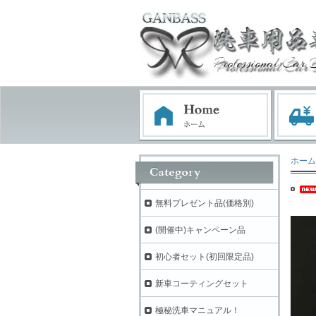
ホーム
無料プレゼント品(価格別)
(開催中)キャンペーン品
初心者セット(初回限定品)
新車コーティングセット
極秘洗車マニュアル！