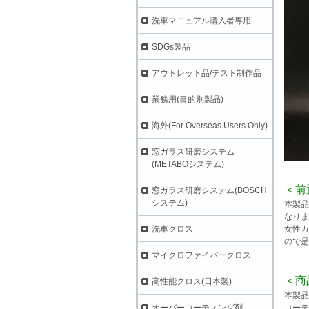
洗車マニュアル購入者専用
SDGs製品
アウトレット品/テスト制作品
業務用(目的別製品)
海外(For Overseas Users Only)
窓ガラス研磨システム
(METABOシステム)
＜前
窓ガラス研磨システム(BOSCH
システム)
本製品
なりま
洗車クロス
女性カ
ので是
マイクロファイバークロス
＜商
高性能クロス(日本製)
本製品
オーバーコーティング剤
コーテ