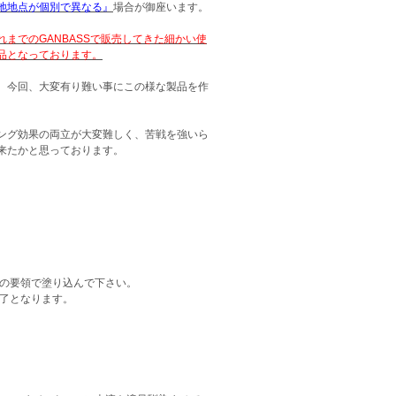
地地点が個別で異なる』
場合が御座います。
れまでのGANBASSで販売してきた細かい使
品となっております。
、今回、大変有り難い事にこの様な製品を作
ング効果の両立が大変難しく、苦戦を強いら
来たかと思っております。
の要領で塗り込んで下さい。
了となります。