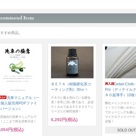
おすすめ商品。
ＢＥＴＡ（樹脂硬化系コ
Detail-Cloth-
ーティング剤）30ｍｌ
Pro（ディテイル
ＲＯ超薄手）10枚
洗車マニュアル（一
ＰＲＯに最も売れている硬化
系！非常に深い艶であり、必須
般個人販売用PDFファイ
弊社メインクロス！こ
ケミカルであるＲＥＢＯＯＴシ
イ！マジで使いやすい
ルバージョン）
リーズとの相性抜群！
でチューニングを施し
店独自の洗車マニュアルで
マイクロファイバーク
6,292円(税込)
！ここまで拘る洗車方法！
定版！
,054円(税込)
SOLD OUT