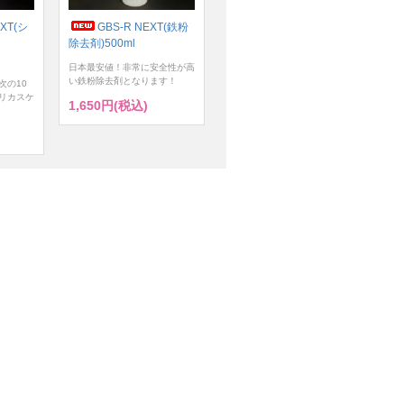
XT(シ
GBS-R NEXT(鉄粉
除去剤)500ml
日本最安値！非常に安全性が高
い鉄粉除去剤となります！
次の10
リカスケ
1,650円(税込)