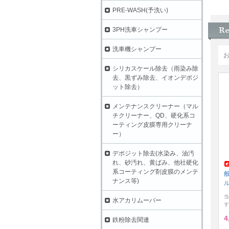
PRE-WASH(予洗い)
3PH洗車シャンプー
洗車機シャンプー
シリカスケール除去（雨染み除
去、黒ずみ除去、イオンデポジ
ット除去）
メンテナンスクリーナー（マル
チクリーナー、QD、硬化系コ
ーティング皮膜専用クリーナ
ー）
デポジット除去(水染み、油汚
れ、砂汚れ、黄ばみ、他社硬化
系コーティング剤皮膜のメンテ
ナンス等)
当
水アカリムーバー
す
4
鉄粉除去関連