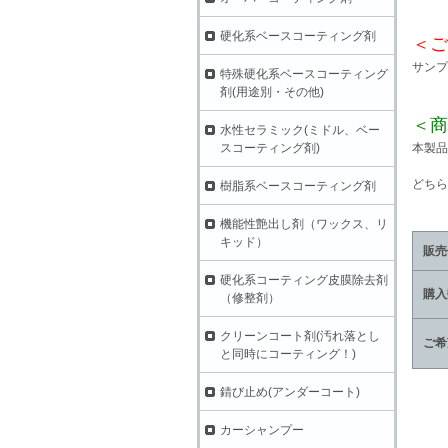
硬化系ベースコーティング剤
＜ご
サンプ
特殊硬化系ベースコーティング
剤(用途別・その他)
＜商
水性セラミック(ミドル、ベー
スコーティング剤)
本製品
どちら
樹脂系ベースコーティング剤
機能性艶出し剤（ワックス、リ
キッド）
販売
硬化系コーティング皮膜除去剤
購入
（修整剤）
クリーンコート剤(汚れ落とし
ご希
と同時にコーティング！)
錆び止め(アンダーコート)
カーシャンプー