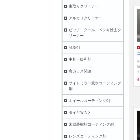
虫取りクリーナー
アルカリクリーナー
ピッチ、タール、ペンキ除去ク
リーナー
脱脂剤
中和・緩和剤
先
須
窓ガラス関連
ィ
4
サイドミラー親水コーティング
剤
ホイールコーティング剤
タイヤＷＡＸ
未塗装樹脂コーティング剤
レンズコーティング剤