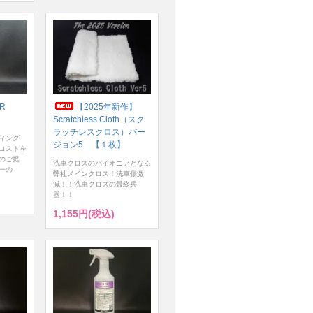
ER
【2025年新作】
Scratchless Cloth（スク
ラッチレスクロス）バー
ィング
ジョン5 【１枚】
コストを
のご提
洗車クロスのパイオニアとなる
一の
弊社メインクロス！洗車傷激
減！！洗車クロスの最終兵
器！！
1,155円(税込)