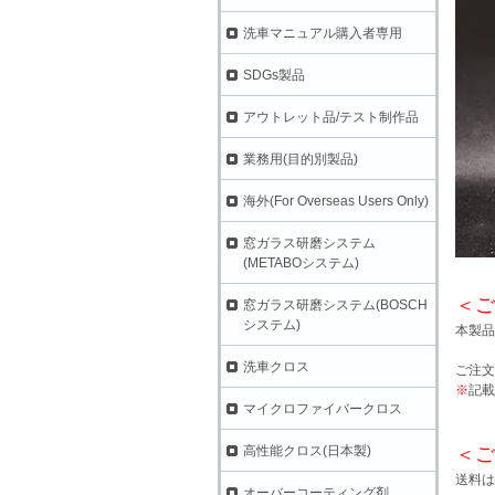
洗車マニュアル購入者専用
SDGs製品
アウトレット品/テスト制作品
業務用(目的別製品)
海外(For Overseas Users Only)
窓ガラス研磨システム
(METABOシステム)
＜ご
窓ガラス研磨システム(BOSCH
システム)
本製品
洗車クロス
ご注文
※
記載
マイクロファイバークロス
高性能クロス(日本製)
＜ご
送料は
オーバーコーティング剤