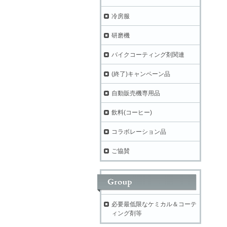
冷房服
研磨機
バイクコーティング剤関連
(終了)キャンペーン品
自動販売機専用品
飲料(コーヒー)
コラボレーション品
ご協賛
必要最低限なケミカル＆コーテ
ィング剤等