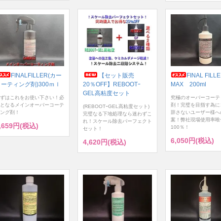
FINALFILLER(カー
【セット販売
FINAL FILL
コーティング剤)300ｍｌ
20％OFF】REBOOTｰ
MAX 200ml
GEL高粘度セット
ずはこれをお使い下さい！必
究極のオーバーコーテ
となるメインオーバーコーテ
剤！完璧を目指す為に
(REBOOTｰGEL高粘度セット)
ング剤！
辞さないユーザー様へ
完璧なる下地処理なら迷わずこ
案！弊社現場使用率唯
れ！スケール除去パーフェクト
,659円(税込)
100％！
セット！
6,050円(税込)
4,620円(税込)