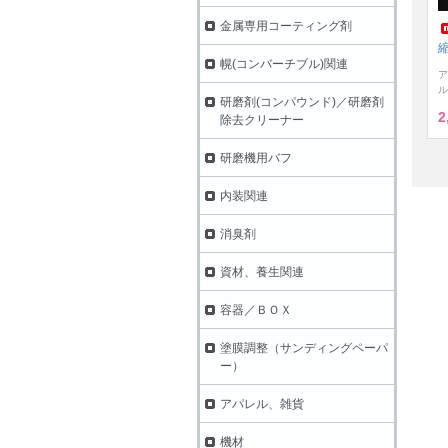
金属専用コーティング剤
縮
幌(コンバーチブル)関連
ア
ル
研磨剤(コンパウンド)／研磨剤
2
除去クリーナー
研磨機用バフ
内装関連
消臭剤
資材、養生関連
容器／ＢＯＸ
塗膜調整（サンディングペーパ
ー）
アパレル、雑貨
機材