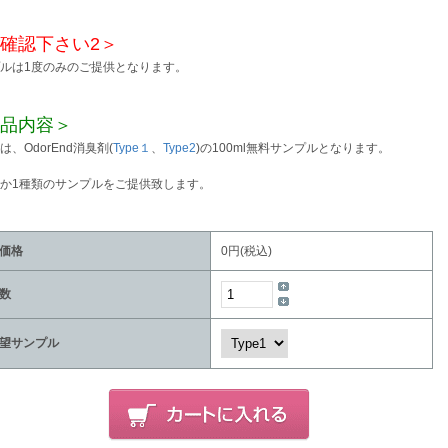
確認下さい2＞
ルは1度のみのご提供となります。
品内容＞
は、OdorEnd消臭剤(
Type１
、
Type2
)の100ml無料サンプルとなります。
か1種類のサンプルをご提供致します。
価格
0円(税込)
数
望サンプル