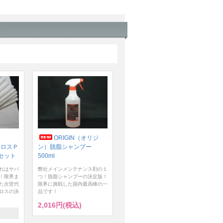
ORIGIN（オリジ
クロスＰ
ン）脱脂シャンプー
セット
500ml
れはヤバ
弊社メインメンテナンス剤の１
！限界ま
つ！脱脂シャンプーの決定版！
た次世代
限界に挑戦した国内最高峰の一
ロスの決
品です！
2,016円(税込)