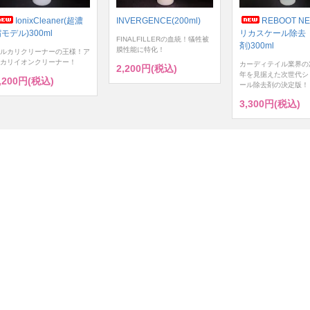
IonixCleaner(超濃
INVERGENCE(200ml)
REBOOT NE
モデル)300ml
リカスケール除去
FINALFILLERの血統！犠牲被
剤)300ml
膜性能に特化！
ルカリクリーナーの王様！ア
カリイオンクリーナー！
カーディテイル業界の
2,200円(税込)
年を見据えた次世代シ
,200円(税込)
ール除去剤の決定版！
3,300円(税込)