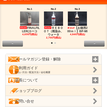
No.1
No.2
No.3
No.4
FINALFIL
ＲＥＢＯ
【お徳用2
PM-LI
LER(カーコ
ＯＴ（雨染み、
00ｍｌ】BP-MI
（油分除去
4,659円(税込)
ウォータ
4,840円(税込)
2,959円(税
2,750円(税込)
<
>
メールマガジン登録・解除
ご利用ガイド
支払い方法 / 配送方法 / 会社概要
店長について
ショップブログ
お問い合せ