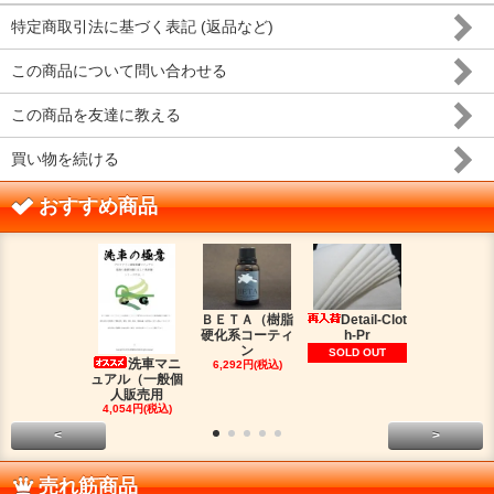
特定商取引法に基づく表記 (返品など)
この商品について問い合わせる
この商品を友達に教える
買い物を続ける
おすすめ商品
ＢＥＴＡ（樹脂
Detail-Clot
ORIG
硬化系コーティ
h-Pr
（オリジン
ン
脂シ
SOLD OUT
洗車マニ
6,292円(税込)
2,016円(税
ュアル（一般個
人販売用
4,054円(税込)
<
>
売れ筋商品