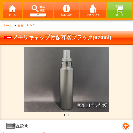
ホーム
>
容器／ＢＯＸ
メモリキャップ付き容器ブラック(620ml)
商品説明