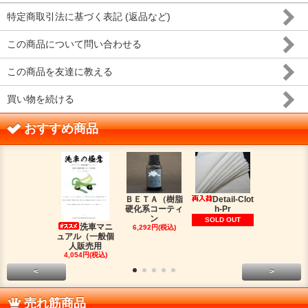
特定商取引法に基づく表記 (返品など)
この商品について問い合わせる
この商品を友達に教える
買い物を続ける
おすすめ商品
ＢＥＴＡ（樹脂
Detail-Clot
ORIG
硬化系コーティ
h-Pr
（オリジン
ン
脂シ
SOLD OUT
洗車マニ
6,292円(税込)
2,016円(税
ュアル（一般個
人販売用
4,054円(税込)
<
>
売れ筋商品