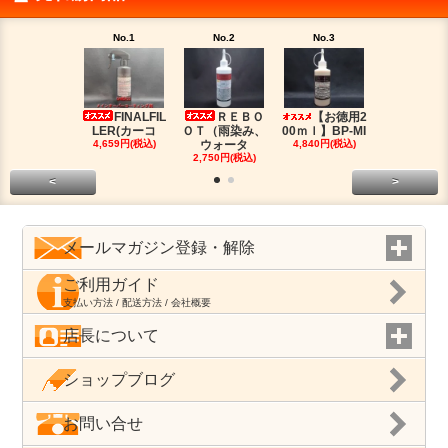
No.1
No.2
No.3
No.4
FINALFIL
ＲＥＢＯ
【お徳用2
PM-LI
LER(カーコ
ＯＴ（雨染み、
00ｍｌ】BP-MI
（油分除去
4,659円(税込)
ウォータ
4,840円(税込)
2,959円(税
2,750円(税込)
<
>
メールマガジン登録・解除
ご利用ガイド
支払い方法 / 配送方法 / 会社概要
店長について
ショップブログ
お問い合せ