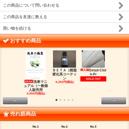
この商品について問い合わせる
この商品を友達に教える
買い物を続ける
おすすめ商品
ＢＥＴＡ（樹脂
Detail-Clot
ORIG
硬化系コーティ
h-Pr
（オリジン
ン
脂シ
SOLD OUT
洗車マニ
6,292円(税込)
2,016円(税
ュアル（一般個
人販売用
4,054円(税込)
<
>
売れ筋商品
No.1
No.2
No.3
No.4