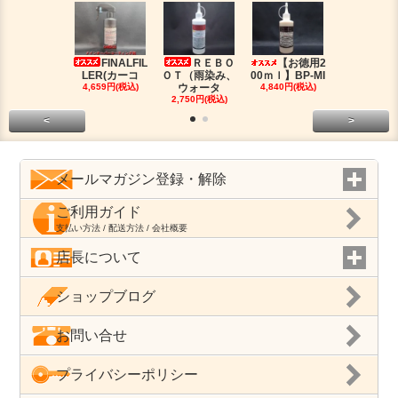
FINALFIL
ＲＥＢＯ
【お徳用2
PM-LI
LER(カーコ
ＯＴ（雨染み、
00ｍｌ】BP-MI
（油分除去
4,659円(税込)
ウォータ
4,840円(税込)
2,959円(税
2,750円(税込)
<
>
メールマガジン登録・解除
ご利用ガイド
支払い方法 / 配送方法 / 会社概要
店長について
ショップブログ
お問い合せ
プライバシーポリシー