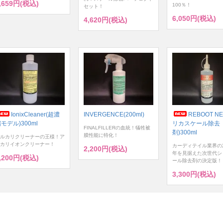
,659円(税込)
100％！
セット！
6,050円(税込)
4,620円(税込)
IonixCleaner(超濃
INVERGENCE(200ml)
REBOOT NE
モデル)300ml
リカスケール除去
FINALFILLERの血統！犠牲被
剤)300ml
膜性能に特化！
ルカリクリーナーの王様！ア
カリイオンクリーナー！
カーディテイル業界の
2,200円(税込)
年を見据えた次世代シ
,200円(税込)
ール除去剤の決定版！
3,300円(税込)