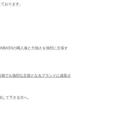
しております。
NBASSの職人魂と力強さを強烈に主張す
け表側でも強烈な主張となるブランドに成長さ
鳴して下さる方へ。