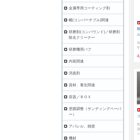
金属専用コーティング剤
幌(コンバーチブル)関連
研磨剤(コンパウンド)／研磨剤
除去クリーナー
当
す
研磨機用バフ
4
内装関連
消臭剤
資材、養生関連
容器／ＢＯＸ
塗膜調整（サンディングペーパ
ー）
先
アパレル、雑貨
須
ィ
機材