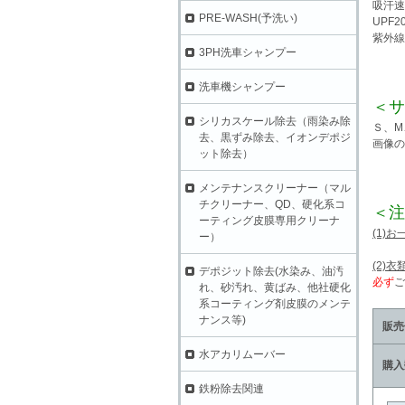
吸汗速
PRE-WASH(予洗い)
UPF2
紫外線
3PH洗車シャンプー
洗車機シャンプー
＜サ
シリカスケール除去（雨染み除
Ｓ、M
去、黒ずみ除去、イオンデポジ
画像の
ット除去）
メンテナンスクリーナー（マル
チクリーナー、QD、硬化系コ
＜注
ーティング皮膜専用クリーナ
(1)
ー）
(2)
デポジット除去(水染み、油汚
必ず
ご
れ、砂汚れ、黄ばみ、他社硬化
系コーティング剤皮膜のメンテ
ナンス等)
販売
水アカリムーバー
購入
鉄粉除去関連