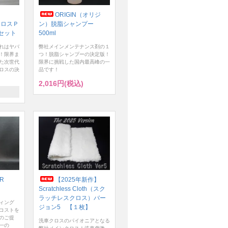
ORIGIN（オリジ
クロスＰ
ン）脱脂シャンプー
セット
500ml
れはヤバ
弊社メインメンテナンス剤の１
！限界ま
つ！脱脂シャンプーの決定版！
た次世代
限界に挑戦した国内最高峰の一
ロスの決
品です！
2,016円(税込)
ER
【2025年新作】
Scratchless Cloth（スク
ラッチレスクロス）バー
ィング
ジョン5 【１枚】
コストを
のご提
洗車クロスのパイオニアとなる
一の