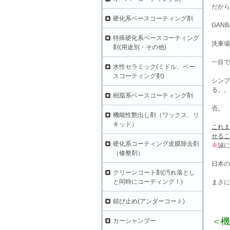
だから
硬化系ベースコーティング剤
GAN
特殊硬化系ベースコーティング
洗車場
剤(用途別・その他)
一目で
水性セラミック(ミドル、ベー
スコーティング剤)
シンプ
る。。
樹脂系ベースコーティング剤
否。
機能性艶出し剤（ワックス、リ
キッド）
これま
せるこ
硬化系コーティング皮膜除去剤
※
誠に
（修整剤）
日本の
クリーンコート剤(汚れ落とし
と同時にコーティング！)
まさに
錆び止め(アンダーコート)
＜機
カーシャンプー