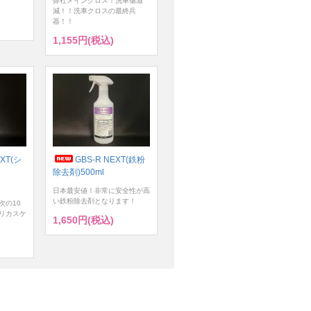
弊社メインクロス！洗車傷激
減！！洗車クロスの最終兵
器！！
1,155円(税込)
XT(シ
GBS-R NEXT(鉄粉
除去剤)500ml
日本最安値！非常に安全性が高
い鉄粉除去剤となります！
次の10
リカスケ
1,650円(税込)