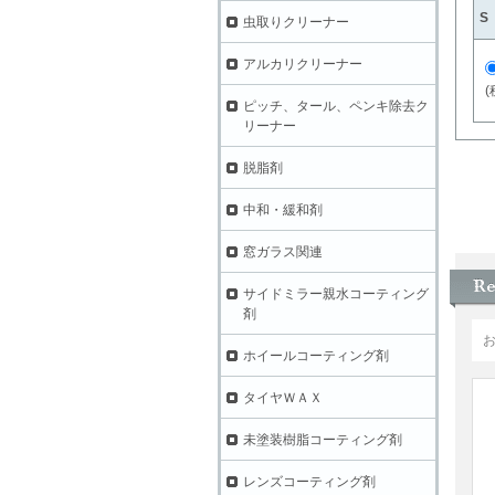
S
虫取りクリーナー
アルカリクリーナー
(
ピッチ、タール、ペンキ除去ク
リーナー
脱脂剤
中和・緩和剤
窓ガラス関連
サイドミラー親水コーティング
剤
ホイールコーティング剤
タイヤＷＡＸ
未塗装樹脂コーティング剤
レンズコーティング剤