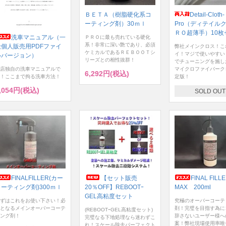
ＢＥＴＡ（樹脂硬化系コ
Detail-Cloth-
ーティング剤）30ｍｌ
Pro（ディテイル
ＲＯ超薄手）10枚
洗車マニュアル（一
ＰＲＯに最も売れている硬化
系！非常に深い艶であり、必須
般個人販売用PDFファイ
弊社メインクロス！こ
ケミカルであるＲＥＢＯＯＴシ
イ！マジで使いやすい
ルバージョン）
リーズとの相性抜群！
でチューニングを施し
店独自の洗車マニュアルで
マイクロファイバーク
6,292円(税込)
！ここまで拘る洗車方法！
定版！
,054円(税込)
SOLD OUT
FINALFILLER(カー
【セット販売
FINAL FILL
コーティング剤)300ｍｌ
20％OFF】REBOOTｰ
MAX 200ml
GEL高粘度セット
ずはこれをお使い下さい！必
究極のオーバーコーテ
となるメインオーバーコーテ
剤！完璧を目指す為に
(REBOOTｰGEL高粘度セット)
ング剤！
辞さないユーザー様へ
完璧なる下地処理なら迷わずこ
案！弊社現場使用率唯
れ！スケール除去パーフェクト