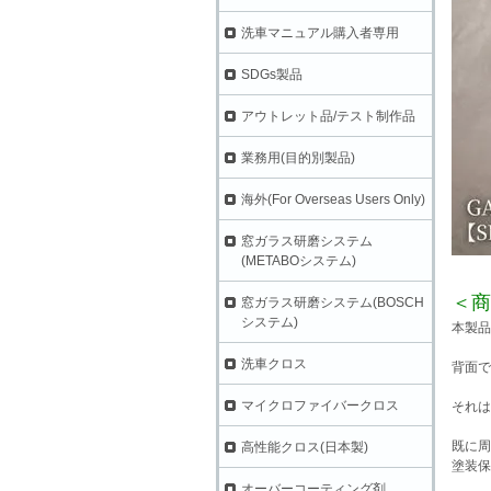
洗車マニュアル購入者専用
SDGs製品
アウトレット品/テスト制作品
業務用(目的別製品)
海外(For Overseas Users Only)
窓ガラス研磨システム
(METABOシステム)
＜商
窓ガラス研磨システム(BOSCH
システム)
本製品
洗車クロス
背面で
マイクロファイバークロス
それは
既に周
高性能クロス(日本製)
塗装保
オーバーコーティング剤