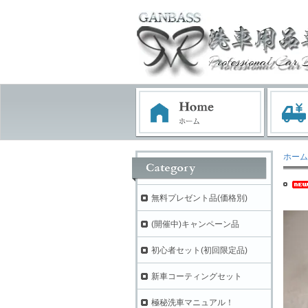
ホーム
無料プレゼント品(価格別)
(開催中)キャンペーン品
初心者セット(初回限定品)
新車コーティングセット
極秘洗車マニュアル！