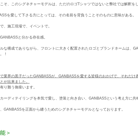
こそ、このシグネチャーモデルは、ただのロゴTシャツではないと弊社では解釈を
BASSを愛して下さる方にとっては、その名前を背負うことそのものに意味がある。
で、施工現場で、イベントで。
GANBASSと分かる存在感。
ルな構成でありながら、フロントに大きく配置されたロゴとブランドネームは、GA
。！
で業界の黒子だったGANBASSが、GANBASSを愛する皆様のおかげで、それだ
とが出来ました。
有り難う御座います。
カーディテイリングを本気で愛し、塗装と向き合い、GANBASSという考え方に共
、GANBASSを正面から纏うためのシグネチャーモデルとなっております。
能＞