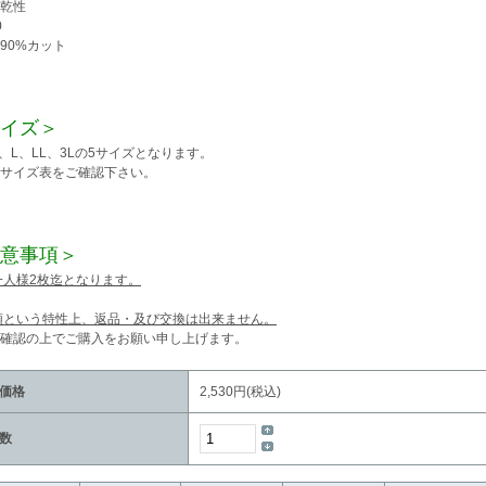
乾性
0
90%カット
イズ＞
、L、LL、3Lの5サイズとなります。
サイズ表をご確認下さい。
意事項＞
お一人様2枚迄となります。
衣類という特性上、返品・及び交換は出来ません。
確認の上でご購入をお願い申し上げます。
価格
2,530円(税込)
数