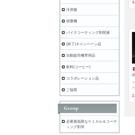
4
冷房服
研磨機
バイクコーティング剤関連
(終了)キャンペーン品
自動販売機専用品
飲料(コーヒー)
縮
コラボレーション品
ア
ル
ご協賛
2
必要最低限なケミカル＆コーテ
ィング剤等