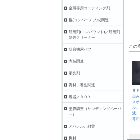
金属専用コーティング剤
幌(コンバーチブル)関連
研磨剤(コンパウンド)／研磨剤
除去クリーナー
この
研磨機用バフ
内装関連
消臭剤
資材、養生関連
ＲＥ
染み
容器／ＢＯＸ
スポ
ル、
塗膜調整（サンディングペーパ
液）
ー）
専用
アパレル、雑貨
機材