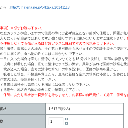
から→
http://d.hatena.ne.jp/tktktaka/20141113
事項】※必ずお読み下さい。
な窓ガラスが御座いますので使用の際には必ず目立たない箇所で使用し、問題が無
入りにくい研磨剤ではありますが強く擦りすぎれば傷がはいりますご注意下さい。
を使用しなくても傷が入るほど窓ガラスは繊細ですのでお気をつけ下さい。
吸引厳禁、敏感な人の場合、手が荒れる可能性もありますので保護手袋をご使用下
の手に届く所、食べ物の近くにはに置かないで下さい。
一目に入った場合は直ちに清浄な水で少なくとも15 分以上洗浄し、医師の診察を
一皮膚に付着した場合、直ちに清浄な水で洗い流す。異常があれば医師の診察を受
一飲み込んだ場合、直ちに清浄な水で口の中を洗浄し、医師の診察を受ける。
一吸引した場合、不快感を覚えたら、直ちに新鮮な空気の場所に移動し、安静にし
作業の場合、換気を良くして下さい。
する際は密栓をし高温になる場所には保管しないで下さい。
する場合、地方自治体の条例に従い破棄して下さい。
、保管にあたり当社は一切責任を持ちません、お客様の自己責任にて施工、保管を
価格
1,617円(税込)
数