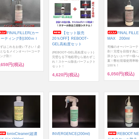
FINALFILLER(カー
【セット販売
FINAL FILL
コーティング剤)300ｍｌ
20％OFF】REBOOTｰ
MAX 200ml
GEL高粘度セット
ずはこれをお使い下さい！必
究極のオーバーコーテ
となるメインオーバーコーテ
剤！完璧を目指す為に
(REBOOTｰGEL高粘度セット)
ング剤！
辞さないユーザー様へ
完璧なる下地処理なら迷わずこ
案！弊社現場使用率唯
れ！スケール除去パーフェクト
,659円(税込)
100％！
セット！
6,050円(税込)
4,620円(税込)
IonixCleaner(超濃
INVERGENCE(200ml)
REBOOT NE