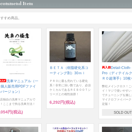
おすすめ商品。
ＢＥＴＡ（樹脂硬化系コ
Detail-Cloth-
ーティング剤）30ｍｌ
Pro（ディテイル
ＲＯ超薄手）10枚
洗車マニュアル（一
ＰＲＯに最も売れている硬化
系！非常に深い艶であり、必須
般個人販売用PDFファイ
弊社メインクロス！こ
ケミカルであるＲＥＢＯＯＴシ
イ！マジで使いやすい
ルバージョン）
リーズとの相性抜群！
でチューニングを施し
店独自の洗車マニュアルで
マイクロファイバーク
6,292円(税込)
！ここまで拘る洗車方法！
定版！
,054円(税込)
SOLD OUT