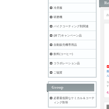
冷房服
研磨機
バイクコーティング剤関連
(終了)キャンペーン品
自動販売機専用品
飲料(コーヒー)
コラボレーション品
ご協賛
当
す
4
必要最低限なケミカル＆コーテ
ィング剤等