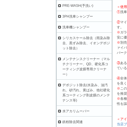
PRE-WASH(予洗い)
＜使用
①
洗車
3PH洗車シャンプー
②
マイ
洗車機シャンプー
す。
※
ガラ
安に優
シリカスケール除去（雨染み除
※
別売
去、黒ずみ除去、イオンデポジ
ァイバ
ット除去）
バーク
メンテナンスクリーナー（マル
③
ある
チクリーナー、QD、硬化系コ
ている
ーティング皮膜専用クリーナ
ー）
④
全体
を良く
デポジット除去(水染み、油汚
※
この
れ、砂汚れ、黄ばみ、他社硬化
を推奨
系コーティング剤皮膜のメンテ
※
各種
ナンス等)
性を謳
水アカリムーバー
＜アイ
鉄粉除去関連
当店ブ