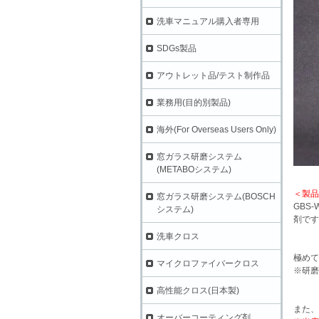
洗車マニュアル購入者専用
SDGs製品
アウトレット品/テスト制作品
業務用(目的別製品)
海外(For Overseas Users Only)
窓ガラス研磨システム
(METABOシステム)
＜製品
窓ガラス研磨システム(BOSCH
GBS
システム)
剤です
洗車クロス
極めて
マイクロファイバークロス
※研磨
高性能クロス(日本製)
また、
オーバーコーティング剤