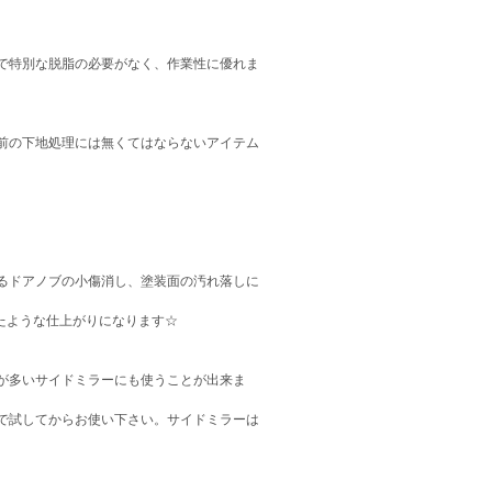
で特別な脱脂の必要がなく、作業性に優れま
前の下地処理には無くてはならないアイテム
るドアノブの小傷消し、塗装面の汚れ落しに
たような仕上がりになります☆
が多いサイドミラーにも使うことが出来ま
で試してからお使い下さい。サイドミラーは