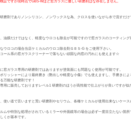
検証ですが現時点でGBS-Wほど窓ガラスに優しい研磨剤はな存在しません。
研磨剤でありノンシリコン、ノンワックスな為、クロスを使いながら水で流すだけ
、油膜だけではなく、軽度なウロコも除去が可能ですので窓ガラスのコーティング
なウロコの場合当店ケミカルのウロコ除去剤ＧＢＳ-G をご使用下さい。
コール系の窓ガラスクリーナーで落ちない頑固な内窓の汚れにも使えます☆
に窓ガラス専用の研磨剤ではありますが塗装面にも問題なく使用が可能です。
ポリッシャーにより最終磨き（艶出しや軽度な小傷）でも使えますし、手磨きによ
る万能な研磨剤です！
専用に販売しておりますレベル1 研磨剤のほうが高性能で仕上がりが良いですが似
、使い道で言いますと荒い研磨剤やセリウム、各種ケミカルが使用出来ないケース
ルムや特別な処理がされているミラーや外面鏡等の場合は必ず一度目立たない箇所
しくが基本です。