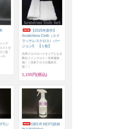
ER
【2025年新作】
Scratchless Cloth（スク
ラッチレスクロス）バー
ィング
ジョン5 【１枚】
コストを
のご提
洗車クロスのパイオニアとなる
一の
弊社メインクロス！洗車傷激
減！！洗車クロスの最終兵
器！！
1,155円(税込)
XT(シ
GBS-R NEXT(鉄粉