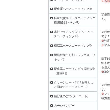
※当店
硬化系ベースコーティング剤
水溶性
特殊硬化系ベースコーティング
す。
剤(用途別・その他)
水性セラミック(ミドル、ベー
その他
スコーティング剤)
です！
※
強度
※
アル
樹脂系ベースコーティング剤
機能性艶出し剤（ワックス、リ
基本的
キッド）
例えば
も使え
硬化系コーティング皮膜除去剤
※
塗装
（修整剤）
クリーンコート剤(汚れ落とし
その他
と同時にコーティング！)
す。
※
フィ
錆び止め(アンダーコート)
極力優
カーシャンプー