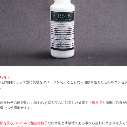
紹介＞
-W は如何にガラス面に無駄なダメージを与えることなく油膜を落とせるかをコン
。
超微粒子の研磨剤にも関わらず窓ガラスに付着した油膜を
手磨きでも
簡単に除去が
機でも使用出来ます。
類を見ないレベルで超超微粒子
な研磨剤と水溶性である事から無駄に磨き傷が入ら