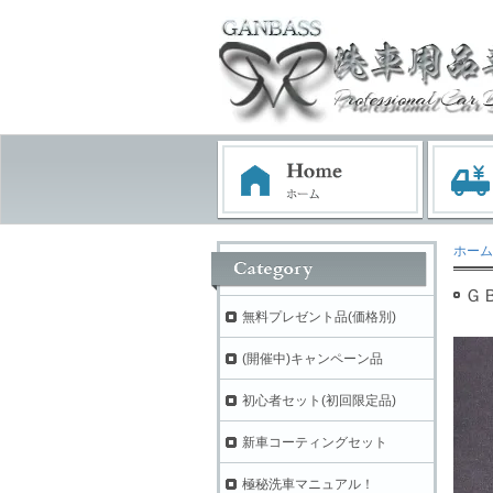
ホーム
Ｇ
無料プレゼント品(価格別)
(開催中)キャンペーン品
初心者セット(初回限定品)
新車コーティングセット
極秘洗車マニュアル！