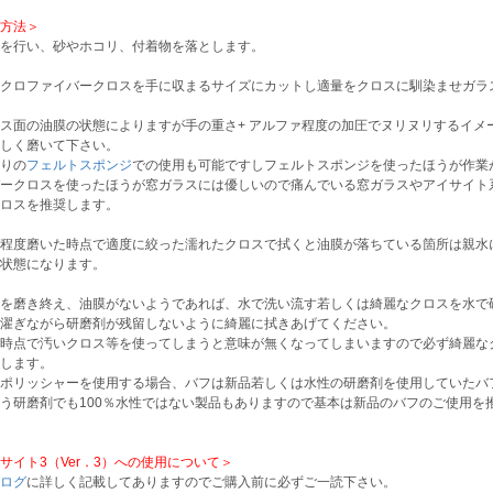
方法＞
を行い、砂やホコリ、付着物を落とします。
クロファイバークロスを手に収まるサイズにカットし適量をクロスに馴染ませガラ
ス面の油膜の状態によりますが手の重さ+ アルファ程度の加圧でヌリヌリするイメージ
しく磨いて下さい。
りの
フェルトスポンジ
での使用も可能ですしフェルトスポンジを使ったほうが作業
ークロスを使ったほうが窓ガラスには優しいので痛んでいる窓ガラスやアイサイト
ロスを推奨します。
程度磨いた時点で適度に絞った濡れたクロスで拭くと油膜が落ちている箇所は親水
状態になります。
を磨き終え、油膜がないようであれば、水で洗い流す若しくは綺麗なクロスを水で硬く
濯ぎながら研磨剤が残留しないように綺麗に拭きあげてください。
時点で汚いクロス等を使ってしまうと意味が無くなってしまいますので必ず綺麗な
します。
ポリッシャーを使用する場合、バフは新品若しくは水性の研磨剤を使用していたバ
う研磨剤でも100％水性ではない製品もありますので基本は新品のバフのご使用を
サイト3（Ver．3）への使用について＞
ログ
に詳しく記載してありますのでご購入前に必ずご一読下さい。