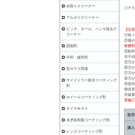
虫取りクリーナー
コチラ
アルカリクリーナー
ピッチ、タール、ペンキ除去ク
【注意
リーナー
①様々
②傷が
脱脂剤
研磨剤
③飲料
④子供
中和・緩和剤
⑤万が
⑥万が
窓ガラス関連
⑦万が
⑧万が
サイドミラー親水コーティング
⑨室内
剤
⑩保管
⑪破棄
ホイールコーティング剤
⑫施工
タイヤＷＡＸ
販売
未塗装樹脂コーティング剤
購入
レンズコーティング剤