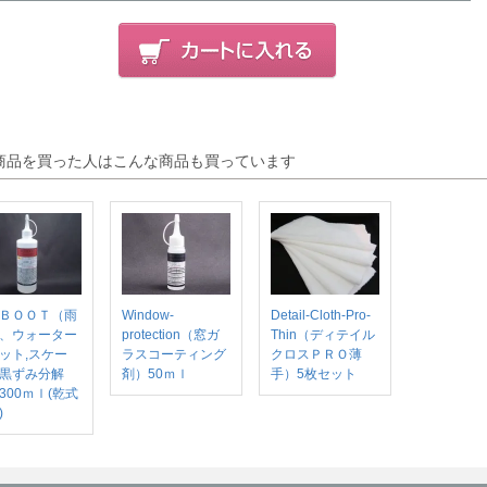
商品を買った人はこんな商品も買っています
ＢＯＯＴ（雨
Window-
Detail-Cloth-Pro-
、ウォーター
protection（窓ガ
Thin（ディテイル
ット,スケー
ラスコーティング
クロスＰＲＯ薄
黒ずみ分解
剤）50ｍｌ
手）5枚セット
300ｍｌ(乾式
)