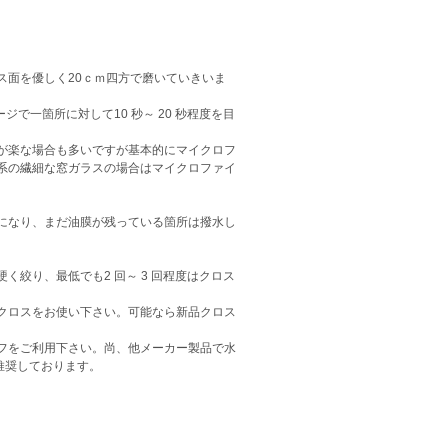
ス面を優しく20ｃｍ四方で磨いていきいま
で一箇所に対して10 秒～ 20 秒程度を目
が楽な場合も多いですが基本的にマイクロフ
系の繊細な窓ガラスの場合はマイクロファイ
になり、まだ油膜が残っている箇所は撥水し
絞り、最低でも2 回～ 3 回程度はクロス
クロスをお使い下さい。可能なら新品クロス
フをご利用下さい。尚、他メーカー製品で水
推奨しております。