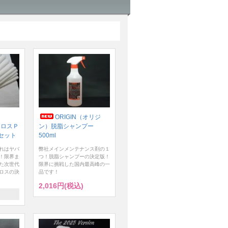
ORIGIN（オリジ
クロスＰ
ン）脱脂シャンプー
セット
500ml
れはヤバ
弊社メインメンテナンス剤の１
！限界ま
つ！脱脂シャンプーの決定版！
た次世代
限界に挑戦した国内最高峰の一
ロスの決
品です！
2,016円(税込)