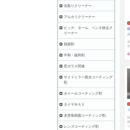
虫取りクリーナー
アルカリクリーナー
ピッチ、タール、ペンキ除去ク
リーナー
当
脱脂剤
す
4
中和・緩和剤
窓ガラス関連
サイドミラー親水コーティング
剤
ホイールコーティング剤
タイヤＷＡＸ
未塗装樹脂コーティング剤
先
須
ィ
レンズコーティング剤