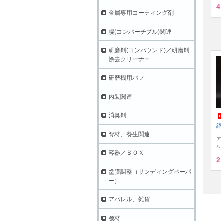
4
金属専用コーティング剤
幌(コンバーチブル)関連
研磨剤(コンパウンド)／研磨剤
除去クリーナー
研磨機用バフ
内装関連
消臭剤
縮
資材、養生関連
ア
ル
容器／ＢＯＸ
2
塗膜調整（サンディングペーパ
ー）
アパレル、雑貨
機材