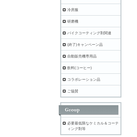
冷房服
研磨機
バイクコーティング剤関連
(終了)キャンペーン品
自動販売機専用品
飲料(コーヒー)
コラボレーション品
ご協賛
必要最低限なケミカル＆コーテ
ィング剤等