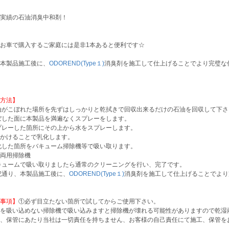
実績の石油消臭中和剤！
お車で購入するご家庭には是非1本あると便利です☆
本製品施工後に、
ODOREND(Type１)
消臭剤を施工して仕上げることでより完璧な
方法】
油がこぼれた場所を先ずはしっかりと乾拭きで回収出来るだけの石油を回収して下さ
ぼした面に本製品を満遍なくスプレーをします。
プレーした箇所にその上から水をスプレーします。
かけることで乳化します。
化した箇所をバキューム掃除機等で吸い取ります。
両用掃除機
キュームで吸い取りましたら通常のクリーニングを行い、完了です。
記通り、本製品施工後に、
ODOREND(Type１)
消臭剤を施工して仕上げることでより
事項】
①必ず目立たない箇所で試してからご使用下さい。
を吸い込めない掃除機で吸い込みますと掃除機が壊れる可能性がありますので乾湿
、保管にあたり当社は一切責任を持ちません、お客様の自己責任にて施工、保管を