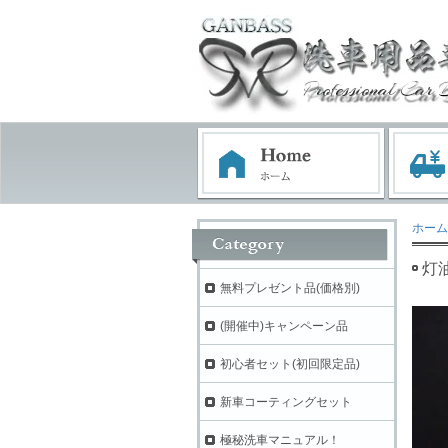
ホーム
灯
無料プレゼント品(価格別)
(開催中)キャンペーン品
初心者セット(初回限定品)
新車コーティングセット
極秘洗車マニュアル！