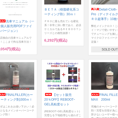
ＢＥＴＡ（樹脂硬化系コ
Detail-Cloth-
ーティング剤）30ｍｌ
Pro（ディテイル
ＲＯ超薄手）10枚
洗車マニュアル（一
ＰＲＯに最も売れている硬化
系！非常に深い艶であり、必須
般個人販売用PDFファイ
弊社メインクロス！こ
ケミカルであるＲＥＢＯＯＴシ
イ！マジで使いやすい
ルバージョン）
リーズとの相性抜群！
でチューニングを施し
店独自の洗車マニュアルで
マイクロファイバーク
6,292円(税込)
！ここまで拘る洗車方法！
定版！
,054円(税込)
SOLD OUT
FINALFILLER(カー
【セット販売
FINAL FILL
コーティング剤)300ｍｌ
20％OFF】REBOOTｰ
MAX 200ml
GEL高粘度セット
ずはこれをお使い下さい！必
究極のオーバーコーテ
となるメインオーバーコーテ
剤！完璧を目指す為に
(REBOOTｰGEL高粘度セット)
ング剤！
辞さないユーザー様へ
完璧なる下地処理なら迷わずこ