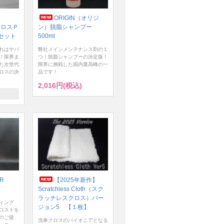
ORIGIN（オリジ
クロスＰ
ン）脱脂シャンプー
セット
500ml
れはヤバ
弊社メインメンテナンス剤の１
！限界ま
つ！脱脂シャンプーの決定版！
た次世代
限界に挑戦した国内最高峰の一
ロスの決
品です！
2,016円(税込)
ER
【2025年新作】
Scratchless Cloth（スク
ラッチレスクロス）バー
ィング
ジョン5 【１枚】
コストを
のご提
洗車クロスのパイオニアとなる