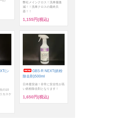
一の
弊社メインクロス！洗車傷激
減！！洗車クロスの最終兵
器！！
1,155円(税込)
XT(シ
GBS-R NEXT(鉄粉
除去剤)500ml
日本最安値！非常に安全性が高
い鉄粉除去剤となります！
次の10
リカスケ
1,650円(税込)