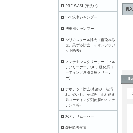
PRE-WASH(予洗い)
購入
3PH洗車シャンプー
洗車機シャンプー
シリカスケール除去（雨染み除
去、黒ずみ除去、イオンデポジ
ット除去）
メンテナンスクリーナー（マル
チクリーナー、QD、硬化系コ
ーティング皮膜専用クリーナ
ー）
デポジット除去(水染み、油汚
れ、砂汚れ、黄ばみ、他社硬化
系コーティング剤皮膜のメンテ
ナンス等)
水アカリムーバー
鉄粉除去関連