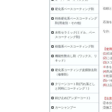
信頼と
硬化系ベースコーティング剤
特殊硬化系ベースコーティング
石油を
剤(用途別・その他)
なお、
水性セラミック(ミドル、ベー
スコーティング剤)
樹脂系ベースコーティング剤
【使用
(1)
石
機能性艶出し剤（ワックス、リ
(2)
こ
キッド）
(3)
ス
※
水を
硬化系コーティング皮膜除去剤
(4)
乳
（修整剤）
※
乾湿
(5)
バ
クリーンコート剤(汚れ落とし
(6)
上
と同時にコーティング！)
錆び止め(アンダーコート)
【注意
②水分
③施工
カーシャンプー