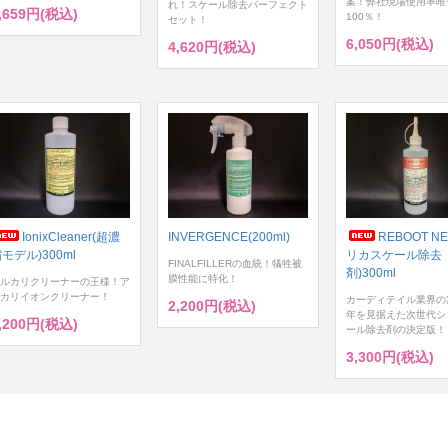
案！弊社現場使用率唯
れ！スケール除去パーフェクト
,659円(税込)
100％！
セット！
6,050円(税込)
4,620円(税込)
IonixCleaner(超濃
INVERGENCE(200ml)
REBOOT NE
モデル)300ml
リカスケール除去
FINALFILLERの血統！犠牲被
剤)300ml
膜性能に特化！
ルカリクリーナーの王様！ア
カリイオンクリーナー！
カーディテイル業界の
2,200円(税込)
年を見据えた次世代シ
,200円(税込)
ール除去剤の決定版！
3,300円(税込)