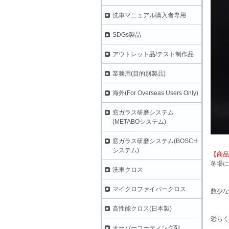
洗車マニュアル購入者専用
SDGs製品
アウトレット品/テスト制作品
業務用(目的別製品)
海外(For Overseas Users Only)
窓ガラス研磨システム
(METABOシステム)
窓ガラス研磨システム(BOSCH
システム)
【商品
冬場に
洗車クロス
マイクロファイバークロス
数少な
高性能クロス(日本製)
恐らく
オーバーコーティング剤