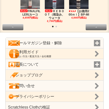
FINALFIL
ＲＥＢＯ
【お徳用2
PM-LI
LER(カーコ
ＯＴ（雨染み、
00ｍｌ】BP-MI
（油分除去
4,659円(税込)
ウォータ
4,840円(税込)
2,959円(税
2,750円(税込)
<
>
メールマガジン登録・解除
ご利用ガイド
支払い方法 / 配送方法 / 会社概要
店長について
ショップブログ
お問い合せ
プライバシーポリシー
Scratchless Clothの検証