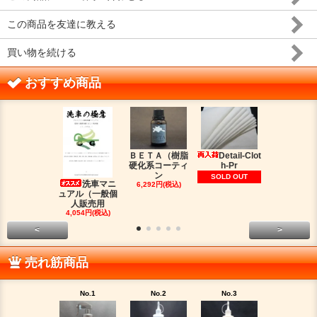
この商品を友達に教える
買い物を続ける
おすすめ商品
ＢＥＴＡ（樹脂
Detail-Clot
ORIG
硬化系コーティ
h-Pr
（オリジン
ン
脂シ
SOLD OUT
洗車マニ
6,292円(税込)
2,016円(税
ュアル（一般個
人販売用
4,054円(税込)
<
>
売れ筋商品
No.1
No.2
No.3
No.4