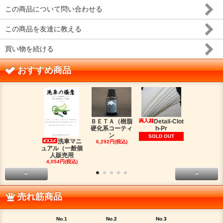
この商品について問い合わせる
この商品を友達に教える
買い物を続ける
おすすめ商品
ＢＥＴＡ（樹脂
Detail-Clot
ORIG
硬化系コーティ
h-Pr
（オリジン
ン
脂シ
SOLD OUT
洗車マニ
6,292円(税込)
2,016円(税
ュアル（一般個
人販売用
4,054円(税込)
<
>
売れ筋商品
No.1
No.2
No.3
No.4