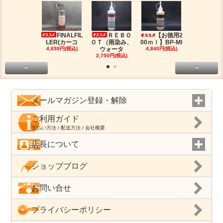
FINALFIL
ＲＥＢＯ
【お徳用2
PM-LI
LER(カーコ
ＯＴ（雨染み、
00ｍｌ】BP-MI
（油分除去
4,659円(税込)
ウォータ
4,840円(税込)
2,959円(税
2,750円(税込)
<
>
メールマガジン登録・解除
ご利用ガイド
支払い方法 / 配送方法 / 会社概要
店長について
ショップブログ
お問い合せ
プライバシーポリシー