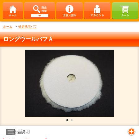
ホーム
>
研磨機用バフ
ロングウールバフＡ
商品説明