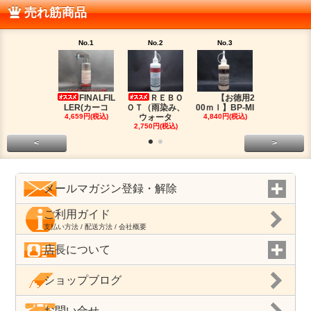
売れ筋商品
No.1
No.2
No.3
No.4
FINALFIL
ＲＥＢＯ
【お徳用2
PM-LI
LER(カーコ
ＯＴ（雨染み、
00ｍｌ】BP-MI
（油分除去
4,659円(税込)
ウォータ
4,840円(税込)
2,959円(税
2,750円(税込)
<
>
メールマガジン登録・解除
ご利用ガイド
支払い方法 / 配送方法 / 会社概要
店長について
ショップブログ
お問い合せ