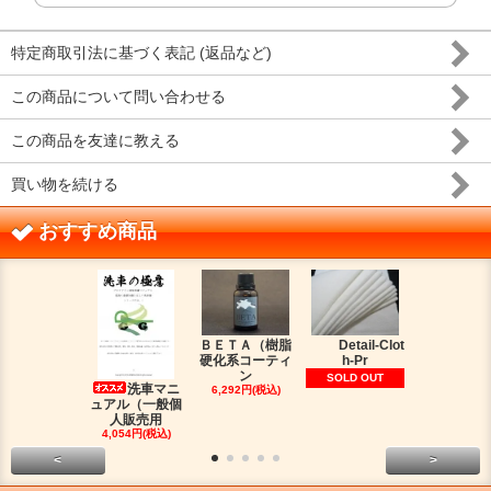
特定商取引法に基づく表記 (返品など)
この商品について問い合わせる
この商品を友達に教える
買い物を続ける
おすすめ商品
ＢＥＴＡ（樹脂
Detail-Clot
ORIG
硬化系コーティ
h-Pr
（オリジン
ン
脂シ
SOLD OUT
洗車マニ
6,292円(税込)
2,016円(税
ュアル（一般個
人販売用
4,054円(税込)
<
>