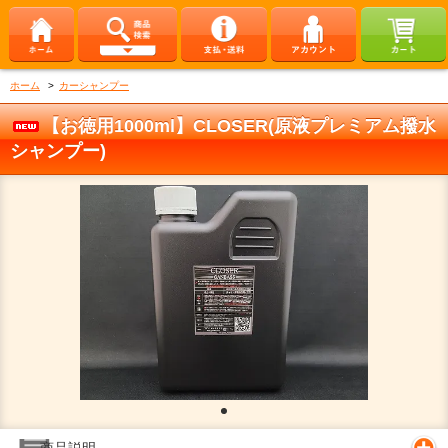
ホーム
>
カーシャンプー
【お徳用1000ml】CLOSER(原液プレミアム撥水
シャンプー)