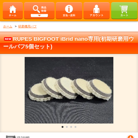
ホーム
>
研磨機用バフ
RUPES BIGFOOT iBrid nano専用(初期研磨用ウ
ールバフ5個セット)