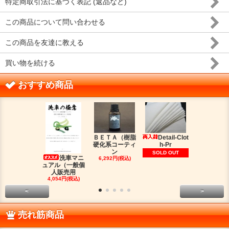
特定商取引法に基づく表記 (返品など)
この商品について問い合わせる
この商品を友達に教える
買い物を続ける
おすすめ商品
ＢＥＴＡ（樹脂
Detail-Clot
ORIG
硬化系コーティ
h-Pr
（オリジン
ン
脂シ
SOLD OUT
洗車マニ
6,292円(税込)
2,016円(税
ュアル（一般個
人販売用
4,054円(税込)
<
>
売れ筋商品