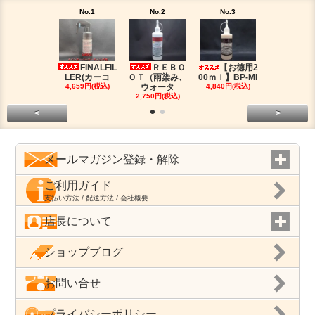
No.1
No.2
No.3
No.4
FINALFIL
ＲＥＢＯ
【お徳用2
PM-LI
LER(カーコ
ＯＴ（雨染み、
00ｍｌ】BP-MI
（油分除去
4,659円(税込)
ウォータ
4,840円(税込)
2,959円(税
2,750円(税込)
<
>
メールマガジン登録・解除
ご利用ガイド
支払い方法 / 配送方法 / 会社概要
店長について
ショップブログ
お問い合せ
プライバシーポリシー