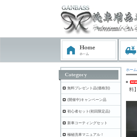
ホーム
無料プレゼント品(価格別)
料
(開催中)キャンペーン品
初心者セット(初回限定品)
新車コーティングセット
極秘洗車マニュアル！