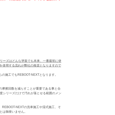
度シリーズはどんな塗装でも本来、一番最初に使
ズを使用する流れが弊社の推奨となりますので
施工でもREBOOT-NEXTとなります。
の摩擦回数を減らすことが重要である事と合
高粘度シリーズだけで汚れが落とせる範囲のメン
EBOOT-NEXTの洗車施工や湿式施工、そ
ことは御座いません。