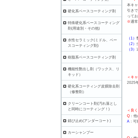
本キャ
引きで
硬化系ベースコーティング剤
ってお
※
通常
特殊硬化系ベースコーティング
剤(用途別・その他)
（1）
水性セラミック(ミドル、ベー
（2）
スコーティング剤)
（3）
樹脂系ベースコーティング剤
機能性艶出し剤（ワックス、リ
キッド）
＜キャ
2025
硬化系コーティング皮膜除去剤
（修整剤）
クリーンコート剤(汚れ落とし
と同時にコーティング！)
＜良く
Q
：他
錆び止め(アンダーコート)
A
：可
カーシャンプー