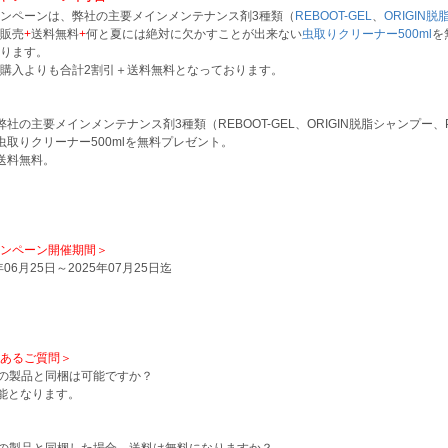
ンペーンは、弊社の主要メインメンテナンス剤3種類（
REBOOT-GEL
、
ORIGIN
販売
+
送料無料
+
何と夏には絶対に欠かすことが出来ない
虫取りクリーナー500ml
を
ります。
購入よりも合計2割引＋送料無料となっております。
弊社の主要メインメンテナンス剤3種類（REBOOT-GEL、ORIGIN脱脂シャンプー、
虫取りクリーナー500mlを無料プレゼント。
送料無料。
ンペーン開催期間＞
年06月25日～2025年07月25日迄
あるご質問＞
の製品と同梱は可能ですか？
能となります。