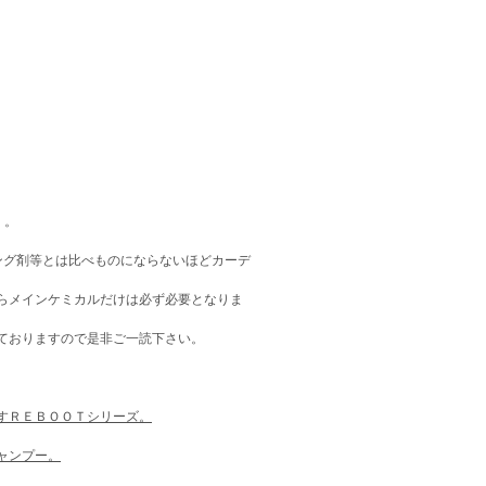
）。
ング剤等とは比べものにならないほどカーデ
らメインケミカルだけは必ず必要となりま
ておりますので是非ご一読下さい。
すＲＥＢＯＯＴシリーズ。
ャンプー。