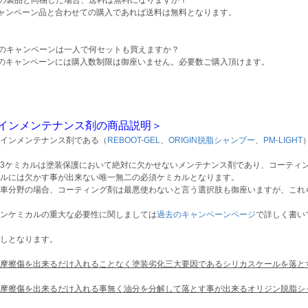
の製品と同梱した場合、送料は無料になりますか？
ャンペーン品と合わせての購入であれば送料は無料となります。
のキャンペーンは一人で何セットも買えますか？
のキャンペーンには購入数制限は御座いません。必要数ご購入頂けます。
インメンテナンス剤の商品説明＞
インメンテナンス剤である（
REBOOT-GEL
、
ORIGIN脱脂シャンプー
、
PM-LIGHT
3ケミカルは塗装保護において絶対に欠かせないメンテナンス剤であり、コーティ
ルには欠かす事が出来ない唯一無二の必須ケミカルとなります。
車分野の場合、コーティング剤は最悪使わないと言う選択肢も御座いますが、これ
ンケミカルの重大な必要性に関しましては
過去のキャンペーンページ
で詳しく書い
しとなります。
摩擦傷を出来るだけ入れることなく塗装劣化三大要因であるシリカスケールを落と
摩擦傷を出来るだけ入れる事無く油分を分解して落とす事が出来るオリジン脱脂シ