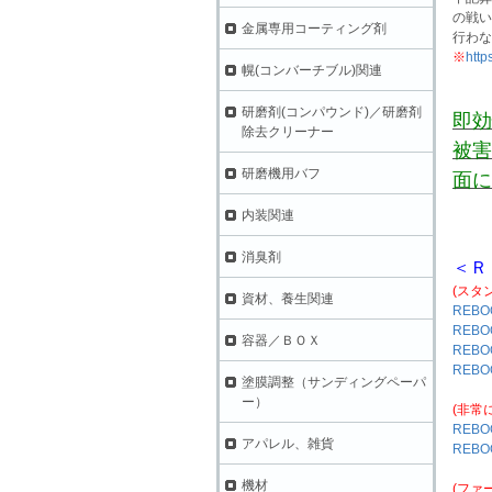
の戦い
金属専用コーティング剤
行わな
※
http
幌(コンバーチブル)関連
研磨剤(コンパウンド)／研磨剤
即効
除去クリーナー
被害
研磨機用バフ
面に
内装関連
消臭剤
＜Ｒ
(スタ
資材、養生関連
REBO
REBO
容器／ＢＯＸ
REBO
REBO
塗膜調整（サンディングペーパ
ー）
(非常
REBO
アパレル、雑貨
REBO
機材
(ファ