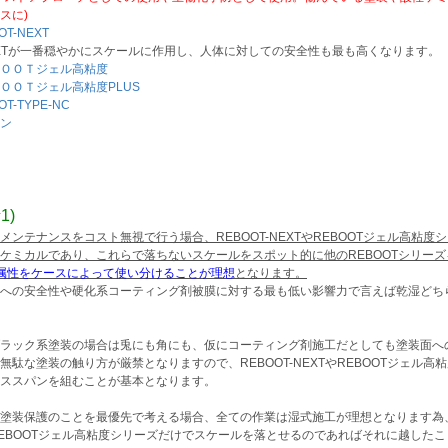
スに)
OT-NEXT
XTが一番穏やかにスケールに作用し、人体に対しての安全性も最も高くなります。
ＯＯＴジェル高粘度
ＯＯＴジェル高粘度PLUS
OT-TYPE-NC
ン
1)
メンテナンスをコスト無視で行う場合、REBOOT-NEXTやREBOOTジェル高粘
ケミカルであり、これらで落ちないスケールをスポット的に他のREBOOTシリー
属性をケースによって使い分けることが理想
となります。
への安全性や硬化系コーティング剤被膜に対する最も低い影響力で言えば乾湿どちらの
ラック系塗装の場合は兎にも角にも、仮にコーティング剤施工だとしても塗装面へ
無駄な塗装の触り方が厳禁となりますので、REBOOT-NEXTやREBOOTジェル
ススパンを組むことが基本となります。
塗装保護のことを最優先で考える場合、全ての作業は湿式施工が理想となります為、R
EBOOTジェル高粘度シリーズだけでスケールを落とせるのであればそれに越した