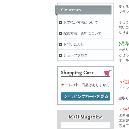
要する
プラン
そして
お支払い方法について
無いコ
なりま
配送方法・送料について
(備考
お問い合わせ
デポリ
とせる
ショップブログ
オール
＜使
カートの中に商品はありません
メイン
虫取り
＜注
①使用
②本製
③施工