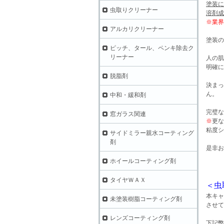
塗装に
虫取りクリーナー
溶剤成
※
業界
アルカリクリーナー
塗装の
ピッチ、タール、ペンキ除去ク
リーナー
人の肌
明確に
脱脂剤
決まっ
ん。
中和・緩和剤
完璧な
窓ガラス関連
※
更な
粘度シ
サイドミラー親水コーティング
剤
是非お
ホイールコーティング剤
タイヤＷＡＸ
＜虫
本キャ
未塗装樹脂コーティング剤
させて
レンズコーティング剤
下記弊