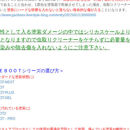
であることと合わせ、1度虫を塗装面で乾燥させてしまった場合、虫取りクリーナ
いと
塗装にハードな研磨を入れないと落ちない致命的な傷が入る
ことになります。
s://www.ganbass-freestyle-blog.com/entry/2015/01/13/000000
性として入る塗装ダメージの中ではシリカスケールよ
となりますので虫取りクリーナーをケチらずに必要量
染みや除去傷を入れないようにご注意下さい。
ＥＢＯＯＴシリーズの選び方＞
ンダードな塗装状態に)
OT-NEXT
OT
OT-PLUS
OT-GEL
に汚れている塗装に)
OT2
OT－PRO
ーストアプローチとしての使用や重傷化予防として使用。傷んでいる塗装や酸性ケ