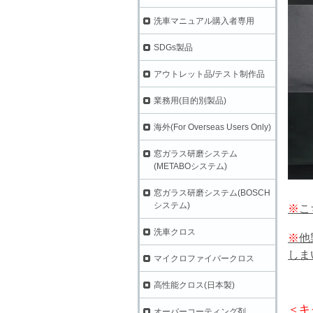
洗車マニュアル購入者専用
SDGs製品
アウトレット品/テスト制作品
業務用(目的別製品)
海外(For Overseas Users Only)
窓ガラス研磨システム
(METABOシステム)
窓ガラス研磨システム(BOSCH
システム)
※
こ
洗車クロス
※
他
しま
マイクロファイバークロス
高性能クロス(日本製)
＜キ
オーバーコーティング剤