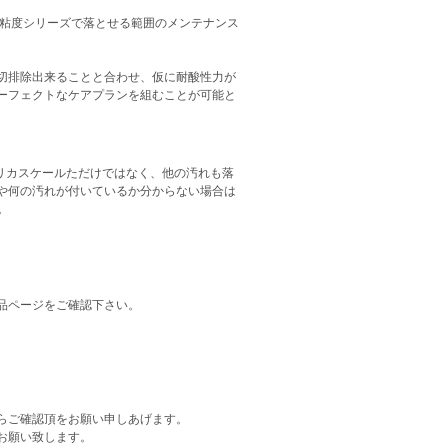
ル高粘度シリーズで落とせる範囲のメンテナンス
切排除出来ることと合わせ、仮に耐酸性力が
ーフェクトなケアプランを組むことが可能と
、シリカスケールただけではなく、他の汚れも落
や何の汚れが付いているか分からない場合は
。
品ページをご確認下さい。
らご確認頂をお願い申しあげます。
お願い致します。