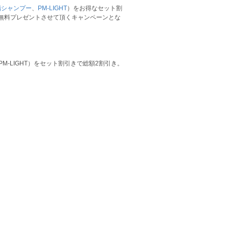
脱脂シャンプー
、
PM-LIGHT
）をお得なセット割
無料プレゼントさせて頂くキャンペーンとな
PM-LIGHT）をセット割引きで総額2割引き。