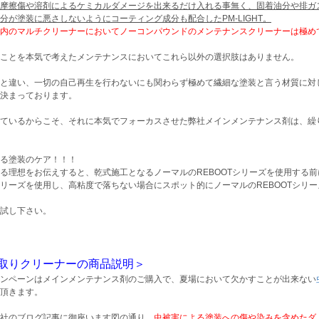
摩擦傷や溶剤によるケミカルダメージを出来るだけ入れる事無く、固着油分や排ガ
分が塗装に悪さしないようにコーティング成分も配合したPM-LIGHT。
内のマルチクリーナーにおいてノーコンパウンドのメンテナンスクリーナーは極め
ことを本気で考えたメンテナンスにおいてこれら以外の選択肢はありません。
と違い、一切の自己再生を行わないにも関わらず極めて繊細な塗装と言う材質に対
決まっております。
ているからこそ、それに本気でフォーカスさせた弊社メインメンテナンス剤は、繰
る塗装のケア！！！
る理想をお伝えすると、乾式施工となるノーマルのREBOOTシリーズを使用する前
リーズを使用し、高粘度で落ちない場合にスポット的にノーマルのREBOOTシリ
試し下さい。
取りクリーナーの商品説明＞
ンペーンはメインメンテナンス剤のご購入で、夏場において欠かすことが出来ない
頂きます。
社のブログ記事に御座います図の通り、
虫被害による塗装への傷や染みを含めたダ