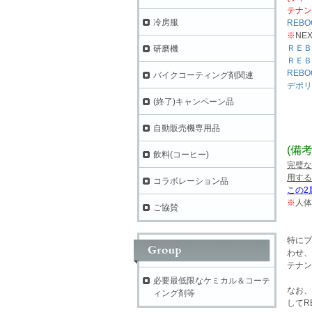
テナン
冷房服
REBO
※
NE
ＲＥＢ
研磨機
ＲＥＢ
REBO
バイクコーティング剤関連
デポリ
(終了)キャンペーン品
自動販売機専用品
(備考
飲料(コーヒー)
完璧な
用する
コラボレーション品
この2
※
人体
ご協賛
特にブ
わせ、
テナン
必要最低限なケミカル＆コーテ
なお、
ィング剤等
してR