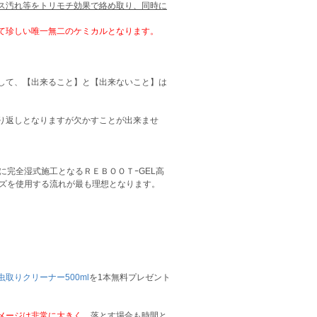
ス汚れ等をトリモチ効果で絡め取り、同時に
て珍しい唯一無二のケミカルとなります。
して、【出来ること】と【出来ないこと】は
り返しとなりますが欠かすことが出来ませ
に完全湿式施工となるＲＥＢＯＯＴｰGEL高
ーズを使用する流れが最も理想となります。
虫取りクリーナー500ml
を1本無料プレゼント
メージは非常に大きく
、落とす場合も時間と