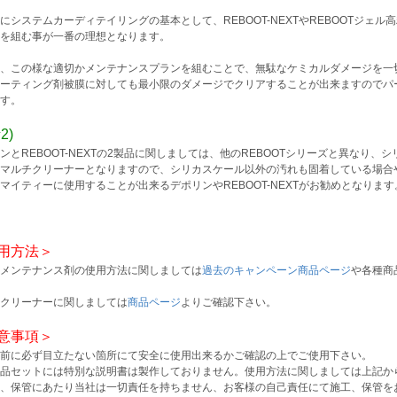
にシステムカーディテイリングの基本として、REBOOT-NEXTやREBOOTジェ
を組む事が一番の理想となります。
、この様な適切かメンテナンスプランを組むことで、無駄なケミカルダメージを一
ーティング剤被膜に対しても最小限のダメージでクリアすることが出来ますのでパ
す。
2)
ンとREBOOT-NEXTの2製品に関しましては、他のREBOOTシリーズと異なり
マルチクリーナーとなりますので、シリカスケール以外の汚れも固着している場合
マイティーに使用することが出来るデポリンやREBOOT-NEXTがお勧めとなります
用方法＞
メンテナンス剤の使用方法に関しましては
過去のキャンペーン商品ページ
や各種商
クリーナーに関しましては
商品ページ
よりご確認下さい。
意事項＞
前に必ず目立たない箇所にて安全に使用出来るかご確認の上でご使用下さい。
品セットには特別な説明書は製作しておりません。使用方法に関しましては上記か
、保管にあたり当社は一切責任を持ちません、お客様の自己責任にて施工、保管を