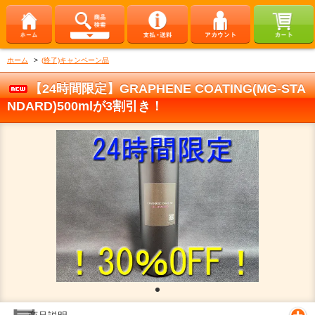
ホーム
>
(終了)キャンペーン品
【24時間限定】GRAPHENE COATING(MG-STA
NDARD)500mlが3割引き！