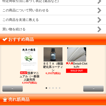
特定商取引法に基づく表記 (返品など)
この商品について問い合わせる
この商品を友達に教える
買い物を続ける
おすすめ商品
ＢＥＴＡ（樹脂
Detail-Clot
ORIG
硬化系コーティ
h-Pr
（オリジン
ン
脂シ
SOLD OUT
洗車マニ
6,292円(税込)
2,016円(税
ュアル（一般個
人販売用
4,054円(税込)
<
>
売れ筋商品