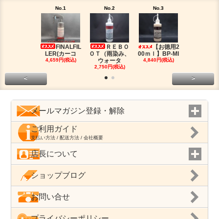
No.1
No.2
No.3
No.4
FINALFIL
ＲＥＢＯ
【お徳用2
PM-LI
LER(カーコ
ＯＴ（雨染み、
00ｍｌ】BP-MI
（油分除去
4,659円(税込)
ウォータ
4,840円(税込)
2,959円(税
2,750円(税込)
<
>
メールマガジン登録・解除
ご利用ガイド
支払い方法 / 配送方法 / 会社概要
店長について
ショップブログ
お問い合せ
プライバシーポリシー