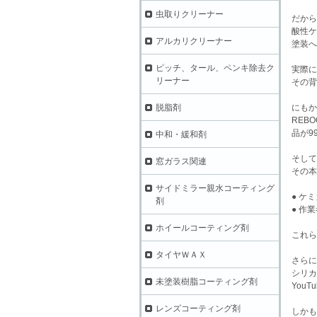
虫取りクリーナー
だから
酸性ケ
アルカリクリーナー
塗装へ
ピッチ、タール、ペンキ除去ク
実際に
リーナー
その背
脱脂剤
にもか
REB
品が9
中和・緩和剤
そして
窓ガラス関連
その
サイドミラー親水コーティング
● ケ
剤
● 作
ホイールコーティング剤
これら
タイヤＷＡＸ
さらに
シリカ
未塗装樹脂コーティング剤
You
レンズコーティング剤
しかも