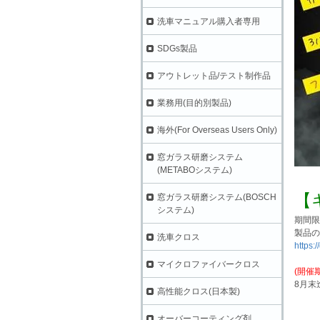
洗車マニュアル購入者専用
SDGs製品
アウトレット品/テスト制作品
業務用(目的別製品)
海外(For Overseas Users Only)
窓ガラス研磨システム
(METABOシステム)
【
窓ガラス研磨システム(BOSCH
システム)
期間限
製品の
洗車クロス
https:
マイクロファイバークロス
(開催
8月末
高性能クロス(日本製)
オーバーコーティング剤