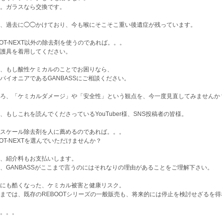
。ガラスなら交換です。
、過去に◯◯かけており、今も喉にそこそこ重い後遺症が残っています。
OOT-NEXT以外の除去剤を使うのであれば。。。
護具を着用してください。
、もし酸性ケミカルのことでお困りなら、
パイオニアであるGANBASSにご相談ください。
ろ、「ケミカルダメージ」や「安全性」という観点を、今一度見直してみませんか
、もしこれを読んでくださっているYouTuber様、SNS投稿者の皆様。
スケール除去剤を人に薦めるのであれば。。。
OOT-NEXTを選んでいただけませんか？
、紹介料もお支払いします。
、GANBASSがここまで言うのにはそれなりの理由があることをご理解下さい。
にも酷くなった、ケミカル被害と健康リスク。
までは、既存のREBOOTシリーズの一般販売も、将来的には停止を検討せざるを
。。。