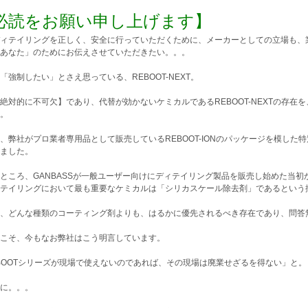
必読をお願い申し上げます】
ィテイリングを正しく、安全に行っていただくために、メーカーとしての立場も、
あなた」のためにお伝えさせていただきたい。。。
「強制したい」とさえ思っている、REBOOT-NEXT。
絶対的に不可欠】であり、代替が効かないケミカルであるREBOOT-NEXTの存在
。
、弊社がプロ業者専用品として販売しているREBOOT-IONのパッケージを模した特別
ました。
ところ、GANBASSが一般ユーザー向けにディテイリング製品を販売し始めた当
テイリングにおいて最も重要なケミカルは「シリカスケール除去剤」であるという
、どんな種類のコーティング剤よりも、はるかに優先されるべき存在であり、問答
こそ、今もなお弊社はこう明言しています。
BOOTシリーズが現場で使えないのであれば、その現場は廃業せざるを得ない」と。
に。。。