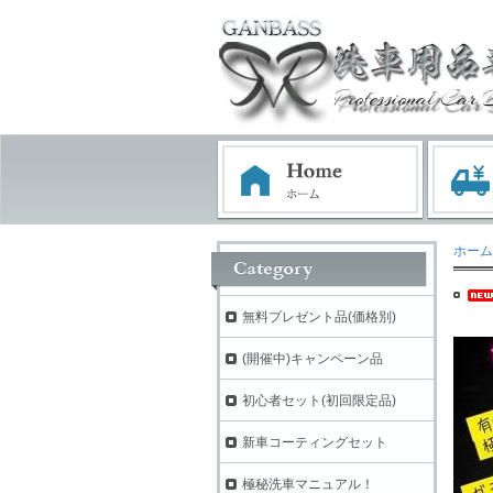
ホーム
無料プレゼント品(価格別)
(開催中)キャンペーン品
初心者セット(初回限定品)
新車コーティングセット
極秘洗車マニュアル！