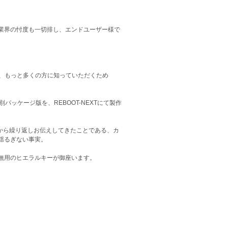
業界の忖度も一切排し、エンドユーザー様で
を、もっと多くの方に知っていただくため
パッケージ版を、REBOOT-NEXTにて製作
初から繰り返しお伝えしてきたことである、カ
揺るぎない事実。
無用のヒエラルキーが御座います。