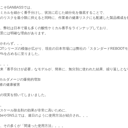
こそGANBASSでは、
ミカルを細かく番手分けし、状況に応じた細分化を徹底することで、
のリスクを最小限に抑えると同時に、作業者の健康リスクにも配慮した製品構成を
、弊社は日本で最も多くの酸性ケミカル番手をラインナップしており、
景には明確な理由があります。
かわらず。。。
OOTシリーズの模倣が広がり、現在の日本市場には弊社の「スタンダードREBOO
9%を占めるに至りました。
。。。
本来「番手分けが必要」なモデルが、簡単に、無分別に使われた結果、繰り返しとな
ミカルダメージの爆発的増加
業者の健康被害
の現実を招いてしまいました。
。
スケール除去剤の効果が非常に高いために、
TubeやSNS上では、連日のように使用方法が紹介され。。。
、その多くが「間違った使用方法」。。。