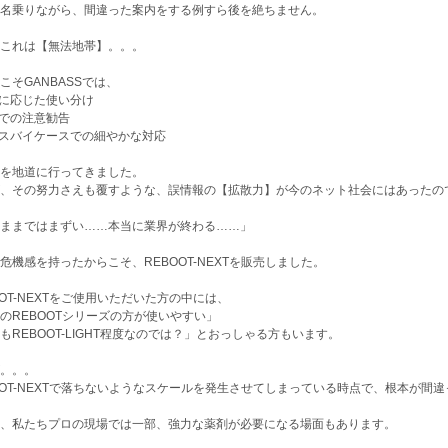
名乗りながら、間違った案内をする例すら後を絶ちません。
これは【無法地帯】。。。
こそGANBASSでは、
途に応じた使い分け
面での注意勧告
ースバイケースでの細やかな対応
を地道に行ってきました。
、その努力さえも覆すような、誤情報の【拡散力】が今のネット社会にはあったの
ままではまずい……本当に業界が終わる……」
危機感を持ったからこそ、REBOOT-NEXTを販売しました。
OOT-NEXTをご使用いただいた方の中には、
のREBOOTシリーズの方が使いやすい」
もREBOOT-LIGHT程度なのでは？」とおっしゃる方もいます。
。。。
OOT-NEXTで落ちないようなスケールを発生させてしまっている時点で、根本が間
、私たちプロの現場では一部、強力な薬剤が必要になる場面もあります。