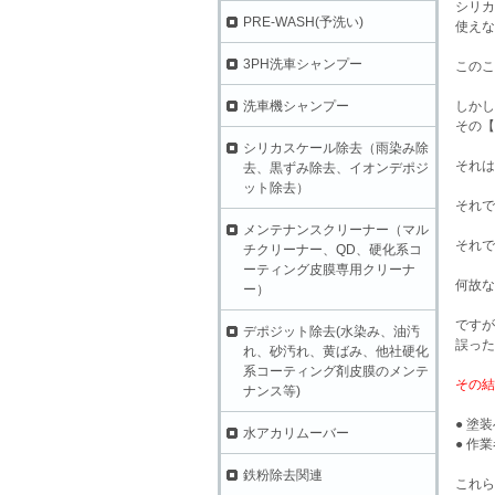
シリカ
PRE-WASH(予洗い)
使えな
3PH洗車シャンプー
このこ
洗車機シャンプー
しかし
その【
シリカスケール除去（雨染み除
それは
去、黒ずみ除去、イオンデポジ
ット除去）
それで
メンテナンスクリーナー（マル
それで
チクリーナー、QD、硬化系コ
ーティング皮膜専用クリーナ
何故な
ー）
ですが
デポジット除去(水染み、油汚
誤った
れ、砂汚れ、黄ばみ、他社硬化
系コーティング剤皮膜のメンテ
その結
ナンス等)
● 塗
水アカリムーバー
● 作
鉄粉除去関連
これら