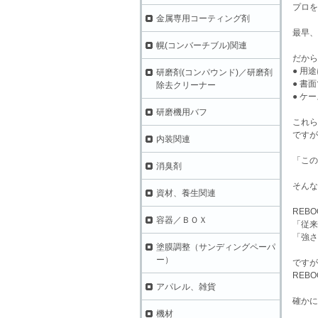
プロを
金属専用コーティング剤
最早、
幌(コンバーチブル)関連
だから
● 用
研磨剤(コンパウンド)／研磨剤
● 書
除去クリーナー
● ケ
研磨機用バフ
これら
ですが
内装関連
「この
消臭剤
そんな
資材、養生関連
REB
容器／ＢＯＸ
「従来
「強さ
塗膜調整（サンディングペーパ
ー）
ですが
REB
アパレル、雑貨
確かに
機材