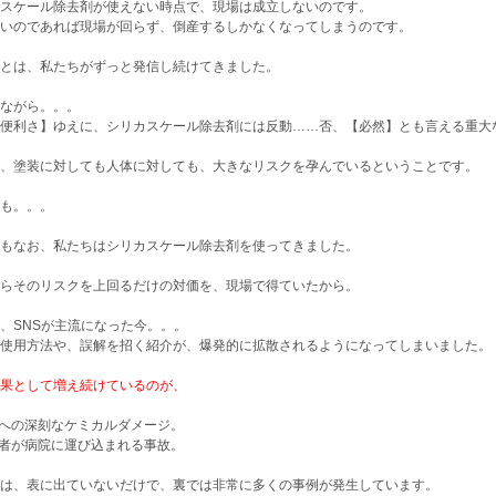
スケール除去剤が使えない時点で、現場は成立しないのです。
いのであれば現場が回らず、倒産するしかなくなってしまうのです。
とは、私たちがずっと発信し続けてきました。
ながら。。。
便利さ】ゆえに、シリカスケール除去剤には反動……否、【必然】とも言える重大
、塗装に対しても人体に対しても、大きなリスクを孕んでいるということです。
も。。。
もなお、私たちはシリカスケール除去剤を使ってきました。
らそのリスクを上回るだけの対価を、現場で得ていたから。
、SNSが主流になった今。。。
使用方法や、誤解を招く紹介が、爆発的に拡散されるようになってしまいました。
果として増え続けているのが、
装への深刻なケミカルダメージ。
業者が病院に運び込まれる事故。
は、表に出ていないだけで、裏では非常に多くの事例が発生しています。