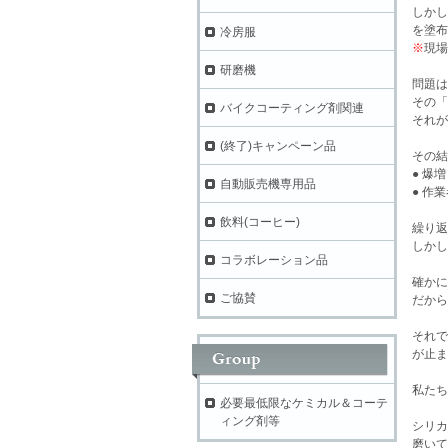
しかし
を塗布
冷房服
※
現場
研磨機
問題は
その「
バイクコーティング剤関連
それが
(終了)キャンペーン品
その結
● 爆
自動販売機専用品
● 作
飲料(コーヒー)
繰り返
しかし
コラボレーション品
確かに
ご協賛
だから
それで
が止ま
私たち
必要最低限なケミカル＆コーテ
ィング剤等
シリカ
磨いて