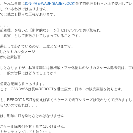
、それは事前に
ION-PRE-WASH(BASEFLOCK)
等で前処理を行った上で使用してい
しているわけではありません。
では他にも様々な工程があります。
。。。
前処理」を省いた【断片的なシーン】だけがSNSで切り取られ、
「真実」として拡散されてしまっていることです。
果として起きているのが、三度となりますが、
増したケミカルダメージ
業者の健康被害
しとなりますが、私達本職には無機酸・フッ化物系のシリカスケール除去剤は、プ
、一般の皆様にはどうでしょうか？
必要な場面も多々あります。
こそ、GANBASSは長年REBOOTを世に広め、日本一の販売実績を誇ります。
も、REBOOT-NEXTを使えば多くのケースで既存シリーズは使わなくて済みま
らないのであれば。。。
は、明確に釘を刺さなければなりません。
スケール除去剤を甘く見てはいけません。
もサンディングしても治らない。