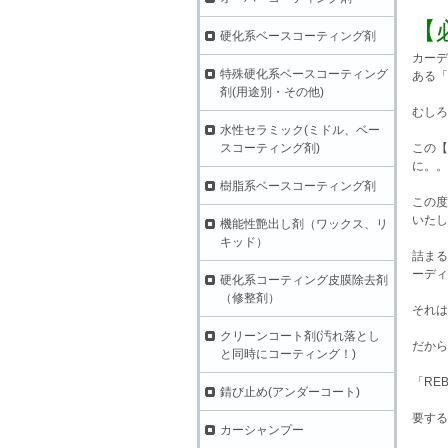
【
硬化系ベースコーティング剤
カーデ
特殊硬化系ベースコーティング
ある「
剤(用途別・その他)
むしろ
水性セラミック(ミドル、ベー
スコーティング剤)
この【
に。。
樹脂系ベースコーティング剤
この度
いたし
機能性艶出し剤（ワックス、リ
キッド）
詰まる
ーディ
硬化系コーティング皮膜除去剤
（修整剤）
それは
クリーンコート剤(汚れ落とし
だから
と同時にコーティング！)
「RE
錆び止め(アンダーコート)
要する
カーシャンプー