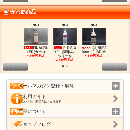
売れ筋商品
No.1
No.2
No.3
No.4
FINALFIL
ＲＥＢＯ
【お徳用2
PM-LI
LER(カーコ
ＯＴ（雨染み、
00ｍｌ】BP-MI
（油分除去
4,659円(税込)
ウォータ
4,840円(税込)
2,959円(税
2,750円(税込)
<
>
メールマガジン登録・解除
ご利用ガイド
支払い方法 / 配送方法 / 会社概要
店長について
ショップブログ