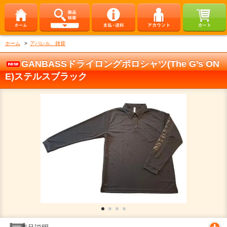
ホーム
>
アパレル、雑貨
GANBASSドライロングポロシャツ(The G’s ON
E)ステルスブラック