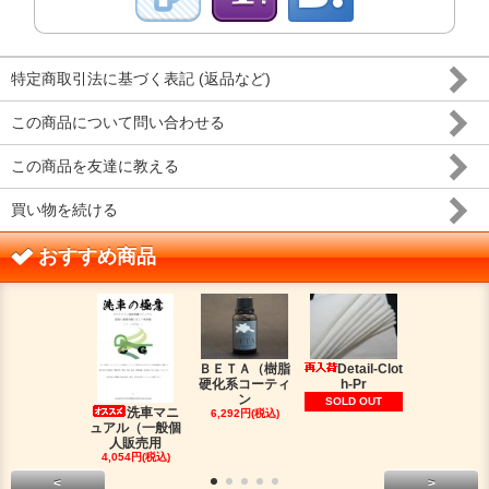
特定商取引法に基づく表記 (返品など)
この商品について問い合わせる
この商品を友達に教える
買い物を続ける
おすすめ商品
ＢＥＴＡ（樹脂
Detail-Clot
ORIG
硬化系コーティ
h-Pr
（オリジン
ン
脂シ
SOLD OUT
洗車マニ
6,292円(税込)
2,016円(税
ュアル（一般個
人販売用
4,054円(税込)
<
>