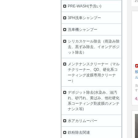
PRE-WASH(予洗い)
3PH洗車シャンプー
洗車機シャンプー
シリカスケール除去（雨染み除
去、黒ずみ除去、イオンデポジ
ット除去）
メンテナンスクリーナー（マル
チクリーナー、QD、硬化系コ
ーティング皮膜専用クリーナ
ー）
当
す
デポジット除去(水染み、油汚
れ、砂汚れ、黄ばみ、他社硬化
4
系コーティング剤皮膜のメンテ
ナンス等)
水アカリムーバー
鉄粉除去関連