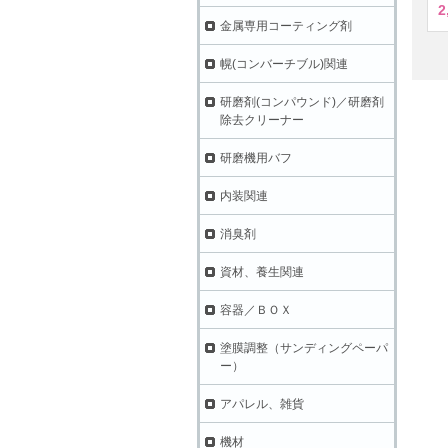
2
金属専用コーティング剤
幌(コンバーチブル)関連
研磨剤(コンパウンド)／研磨剤
除去クリーナー
研磨機用バフ
内装関連
消臭剤
資材、養生関連
容器／ＢＯＸ
塗膜調整（サンディングペーパ
ー）
アパレル、雑貨
機材