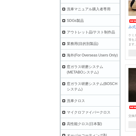
洗車マニュアル購入者専用
SDGs製品
み式
アウトレット品/テスト制作品
ケミ
等を
業務用(目的別製品)
ます
海外(For Overseas Users Only)
窓ガラス研磨システム
(METABOシステム)
窓ガラス研磨システム(BOSCH
システム)
洗車クロス
マイクロファイバークロス
交換
高性能クロス(日本製)
オーバーコーティング剤