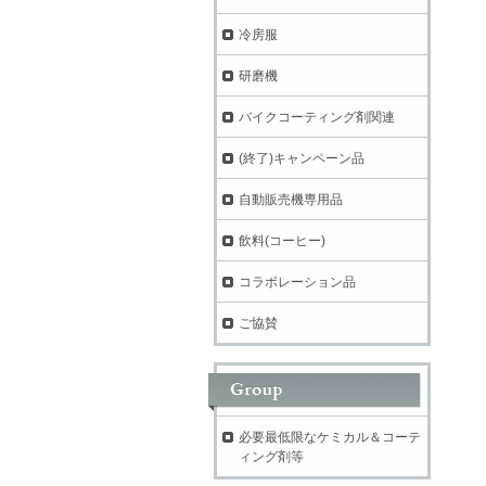
冷房服
研磨機
バイクコーティング剤関連
(終了)キャンペーン品
自動販売機専用品
飲料(コーヒー)
コラボレーション品
ご協賛
必要最低限なケミカル＆コーテ
ィング剤等