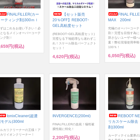
FINALFILLER(カー
【セット販売
FINAL FILL
コーティング剤)300ｍｌ
20％OFF】REBOOTｰ
MAX 200ml
GEL高粘度セット
ずはこれをお使い下さい！必
究極のオーバーコーテ
となるメインオーバーコーテ
剤！完璧を目指す為に
(REBOOTｰGEL高粘度セット)
ング剤！
辞さないユーザー様へ
完璧なる下地処理なら迷わずこ
案！弊社現場使用率唯
れ！スケール除去パーフェクト
,659円(税込)
100％！
セット！
6,050円(税込)
4,620円(税込)
IonixCleaner(超濃
INVERGENCE(200ml)
REBOOT NE
モデル)300ml
リカスケール除去
FINALFILLERの血統！犠牲被
剤)300ml
膜性能に特化！
ルカリクリーナーの王様！ア
カリイオンクリーナー！
カーディテイル業界の
2,200円(税込)