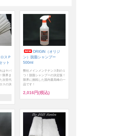
ORIGIN（オリジ
クロスＰ
ン）脱脂シャンプー
セット
500ml
れはヤバ
弊社メインメンテナンス剤の１
！限界ま
つ！脱脂シャンプーの決定版！
た次世代
限界に挑戦した国内最高峰の一
ロスの決
品です！
2,016円(税込)