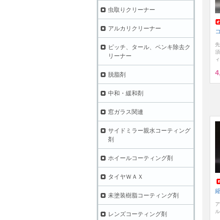
虫取りクリーナー
アルカリクリーナー
先
ピッチ、タール、ペンキ除去ク
須
リーナー
ィ
4
脱脂剤
中和・緩和剤
窓ガラス関連
サイドミラー親水コーティング
剤
ホイールコーティング剤
タイヤＷＡＸ
縮
未塗装樹脂コーティング剤
ア
ル
レンズコーティング剤