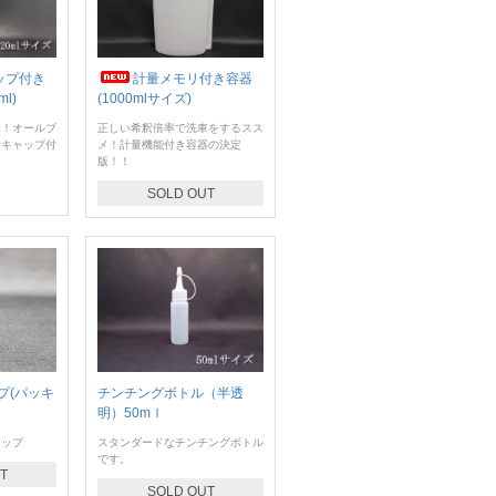
ップ付き
計量メモリ付き容器
l)
(1000mlサイズ)
器！オールブ
正しい希釈倍率で洗車をするスス
量キャップ付
メ！計量機能付き容器の決定
版！！
SOLD OUT
プ(パッキ
チンチングボトル（半透
明）50mｌ
ャップ
スタンダードなチンチングボトル
です。
T
SOLD OUT