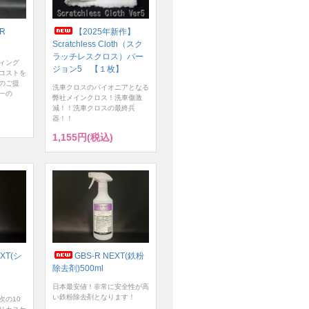
ER
【2025年新作】
Scratchless Cloth（スク
ラッチレスクロス）バー
ィング
ジョン5 【１枚】
コストを
のご提
洗車クロスのパイオニアとなる
一の
弊社メインクロス！洗車傷激
減！！洗車クロスの最終兵
器！！
1,155円(税込)
XT(シ
GBS-R NEXT(鉄粉
除去剤)500ml
日本最安値！非常に安全性が高
い鉄粉除去剤となります！
次の10