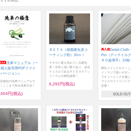
おすすめ商品。
ＢＥＴＡ（樹脂硬化系コ
Detail-Cloth-
ーティング剤）30ｍｌ
Pro（ディテイル
ＲＯ超薄手）10枚
洗車マニュアル（一
ＰＲＯに最も売れている硬化
系！非常に深い艶であり、必須
般個人販売用PDFファイ
弊社メインクロス！こ
ケミカルであるＲＥＢＯＯＴシ
イ！マジで使いやすい
ルバージョン）
リーズとの相性抜群！
でチューニングを施し
店独自の洗車マニュアルで
マイクロファイバーク
6,292円(税込)
！ここまで拘る洗車方法！
定版！
,054円(税込)
SOLD OUT