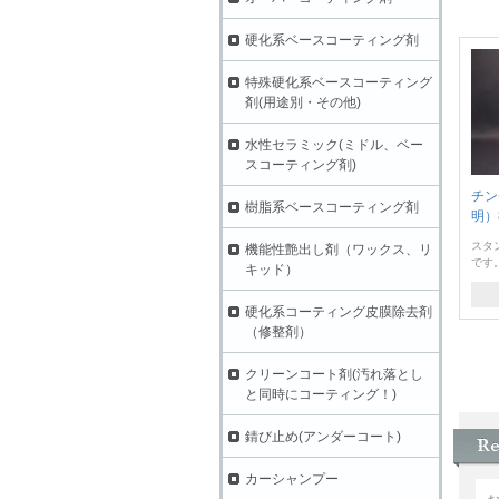
硬化系ベースコーティング剤
特殊硬化系ベースコーティング
剤(用途別・その他)
水性セラミック(ミドル、ベー
スコーティング剤)
チン
樹脂系ベースコーティング剤
明）
スタ
機能性艶出し剤（ワックス、リ
です
キッド）
硬化系コーティング皮膜除去剤
（修整剤）
クリーンコート剤(汚れ落とし
と同時にコーティング！)
錆び止め(アンダーコート)
カーシャンプー