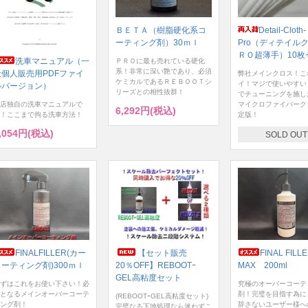
ＢＥＴＡ（樹脂硬化系コ
Detail-Cloth-
ーティング剤）30ｍｌ
Pro（ディテイル
ＲＯ超薄手）10枚
洗車マニュアル（一
ＰＲＯに最も売れている硬化
系！非常に深い艶であり、必須
般個人販売用PDFファイ
弊社メインクロス！こ
ケミカルであるＲＥＢＯＯＴシ
イ！マジで使いやすい
ルバージョン）
リーズとの相性抜群！
でチューニングを施し
店独自の洗車マニュアルで
マイクロファイバーク
6,292円(税込)
！ここまで拘る洗車方法！
定版！
,054円(税込)
SOLD OUT
FINALFILLER(カー
【セット販売
FINAL FILL
コーティング剤)300ｍｌ
20％OFF】REBOOTｰ
MAX 200ml
GEL高粘度セット
ずはこれをお使い下さい！必
究極のオーバーコーテ
となるメインオーバーコーテ
剤！完璧を目指す為に
(REBOOTｰGEL高粘度セット)
ング剤！
辞さないユーザー様へ
完璧なる下地処理なら迷わずこ