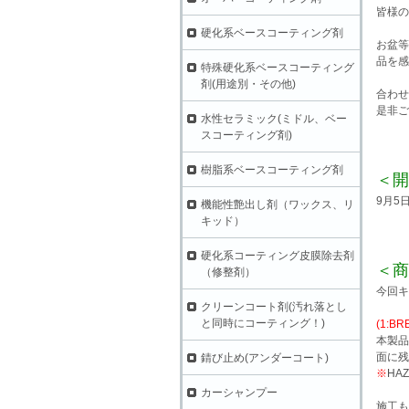
皆様の
硬化系ベースコーティング剤
お盆等
品を感
特殊硬化系ベースコーティング
剤(用途別・その他)
合わせ
是非ご
水性セラミック(ミドル、ベー
スコーティング剤)
樹脂系ベースコーティング剤
＜開
9月5
機能性艶出し剤（ワックス、リ
キッド）
硬化系コーティング皮膜除去剤
＜商
（修整剤）
今回キ
クリーンコート剤(汚れ落とし
と同時にコーティング！)
(1:BR
本製品
面に残
錆び止め(アンダーコート)
※
HA
カーシャンプー
施工も