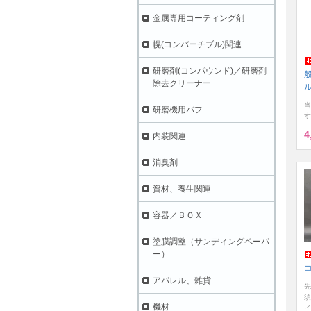
金属専用コーティング剤
幌(コンバーチブル)関連
研磨剤(コンパウンド)／研磨剤
除去クリーナー
当
研磨機用バフ
す
4
内装関連
消臭剤
資材、養生関連
容器／ＢＯＸ
塗膜調整（サンディングペーパ
ー）
アパレル、雑貨
先
須
機材
ィ