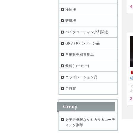
4
冷房服
研磨機
バイクコーティング剤関連
(終了)キャンペーン品
自動販売機専用品
飲料(コーヒー)
コラボレーション品
縮
ア
ご協賛
ル
2
必要最低限なケミカル＆コーテ
ィング剤等