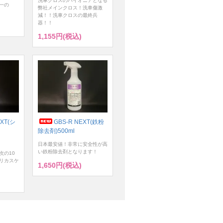
洗車クロスのパイオニアとなる
一の
弊社メインクロス！洗車傷激
減！！洗車クロスの最終兵
器！！
1,155円(税込)
XT(シ
GBS-R NEXT(鉄粉
除去剤)500ml
日本最安値！非常に安全性が高
い鉄粉除去剤となります！
次の10
リカスケ
1,650円(税込)