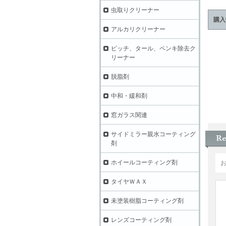
虫取りクリーナー
購入
アルカリクリーナー
ピッチ、タール、ペンキ除去ク
リーナー
脱脂剤
中和・緩和剤
窓ガラス関連
サイドミラー親水コーティング
剤
ホイールコーティング剤
タイヤＷＡＸ
未塗装樹脂コーティング剤
レンズコーティング剤