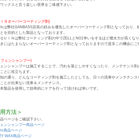
ワックスと言う楽しい世界をご体感下さい。
ＱＵＩＮオーバーコーティング剤)
Ｎは弊社GANBASS店長の好みを優先したオーバーコーティング剤となっており、
とを目的とした製品となっております。
ＱＵＩＮは弊社コーティング剤の中でZELLとNO1争いをするほど撥水力が高くな
きにはたまらないオーバーコーティング剤となっておりますので是非この機会にご
グラフェンシャンプー)
ェンシャンプーは施工することで、汚れを落としやすくなったり、メンテナンス剤
ことに役立ちます。
知の通り、どんなコーティング剤を施工したとしても、日々の洗車やメンテナンス
ことが出来ない洗車＆メンテナンス。
本製品を使用して効率的にケアを行って頂ければ幸いです。
用方法＞
品ページをご確認下さい。
ェンシャンプー商品ページ
Ｎ商品ページ
EZY WAX商品ページ