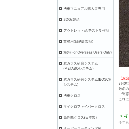
洗車マニュアル購入者専用
SDGs製品
アウトレット品/テスト制作品
業務用(目的別製品)
海外(For Overseas Users Only)
窓ガラス研磨システム
(METABOシステム)
【お詫
窓ガラス研磨システム(BOSCH
8月末
システム)
数名の
ご迷惑
洗車クロス
これに
マイクロファイバークロス
＜キ
高性能クロス(日本製)
今年も
オーバーコーティング剤