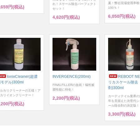
案！弊社現場使用率唯
れ！スケール除去パーフェクト
,659円(税込)
100％！
セット！
6,050円(税込)
4,620円(税込)
IonixCleaner(超濃
INVERGENCE(200ml)
REBOOT NE
モデル)300ml
リカスケール除去
FINALFILLERの血統！犠牲被
剤)300ml
膜性能に特化！
ルカリクリーナーの王様！ア
カリイオンクリーナー！
カーディテイル業界の
2,200円(税込)
年を見据えた次世代シ
,200円(税込)
ール除去剤の決定版！
3,300円(税込)