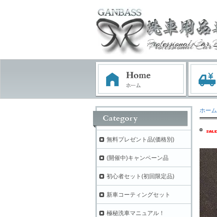
ホーム
無料プレゼント品(価格別)
(開催中)キャンペーン品
初心者セット(初回限定品)
新車コーティングセット
極秘洗車マニュアル！