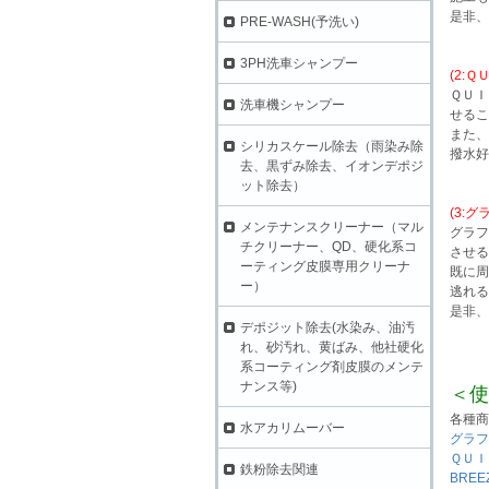
是非、
PRE-WASH(予洗い)
3PH洗車シャンプー
(2:
ＱＵＩ
洗車機シャンプー
せるこ
また、
シリカスケール除去（雨染み除
撥水好
去、黒ずみ除去、イオンデポジ
ット除去）
(3:
メンテナンスクリーナー（マル
グラフ
チクリーナー、QD、硬化系コ
させる
ーティング皮膜専用クリーナ
既に周
ー）
逃れる
是非、
デポジット除去(水染み、油汚
れ、砂汚れ、黄ばみ、他社硬化
系コーティング剤皮膜のメンテ
ナンス等)
＜使
各種商
水アカリムーバー
グラフ
ＱＵＩ
鉄粉除去関連
BRE