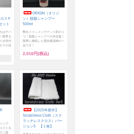
ORIGIN（オリジ
クロスＰ
ン）脱脂シャンプー
セット
500ml
れはヤバ
弊社メインメンテナンス剤の１
！限界ま
つ！脱脂シャンプーの決定版！
た次世代
限界に挑戦した国内最高峰の一
ロスの決
品です！
2,016円(税込)
ER
【2025年新作】
Scratchless Cloth（スク
ラッチレスクロス）バー
ィング
ジョン5 【１枚】
コストを
のご提