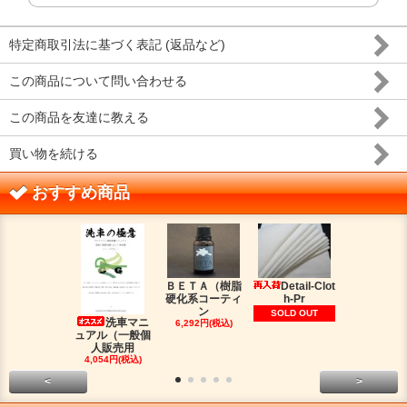
特定商取引法に基づく表記 (返品など)
この商品について問い合わせる
この商品を友達に教える
買い物を続ける
おすすめ商品
ＢＥＴＡ（樹脂
Detail-Clot
ORIG
硬化系コーティ
h-Pr
（オリジン
ン
脂シ
SOLD OUT
洗車マニ
6,292円(税込)
2,016円(税
ュアル（一般個
人販売用
4,054円(税込)
<
>