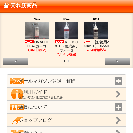
売れ筋商品
No.1
No.2
No.3
No.4
FINALFIL
ＲＥＢＯ
【お徳用2
PM-LI
LER(カーコ
ＯＴ（雨染み、
00ｍｌ】BP-MI
（油分除去
4,659円(税込)
ウォータ
4,840円(税込)
2,959円(税
2,750円(税込)
<
>
メールマガジン登録・解除
ご利用ガイド
支払い方法 / 配送方法 / 会社概要
店長について
ショップブログ