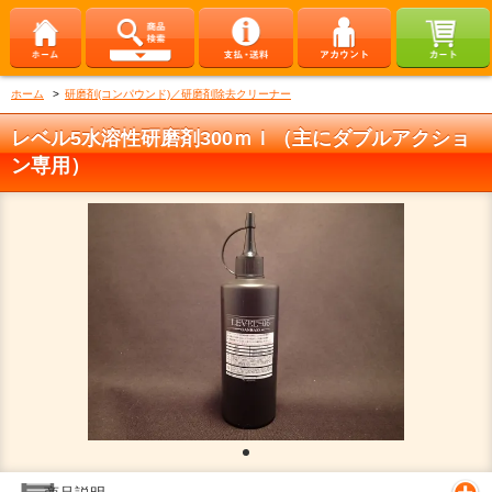
ホーム
>
研磨剤(コンパウンド)／研磨剤除去クリーナー
レベル5水溶性研磨剤300ｍｌ（主にダブルアクショ
ン専用）