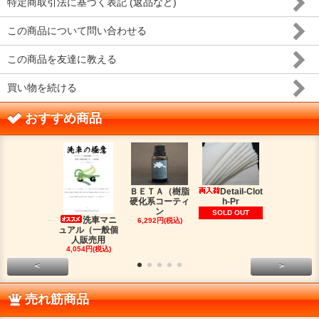
特定商取引法に基づく表記 (返品など)
この商品について問い合わせる
この商品を友達に教える
買い物を続ける
おすすめ商品
ＢＥＴＡ（樹脂
Detail-Clot
ORIG
硬化系コーティ
h-Pr
（オリジン
ン
脂シ
SOLD OUT
洗車マニ
6,292円(税込)
2,016円(税
ュアル（一般個
人販売用
4,054円(税込)
<
>
売れ筋商品