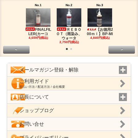
No.1
No.2
No.3
No.4
FINALFIL
ＲＥＢＯ
【お徳用2
PM-LI
LER(カーコ
ＯＴ（雨染み、
00ｍｌ】BP-MI
（油分除去
4,659円(税込)
ウォータ
4,840円(税込)
2,959円(税
2,750円(税込)
<
>
メールマガジン登録・解除
ご利用ガイド
支払い方法 / 配送方法 / 会社概要
店長について
ショップブログ
お問い合せ
プライバシーポリシー