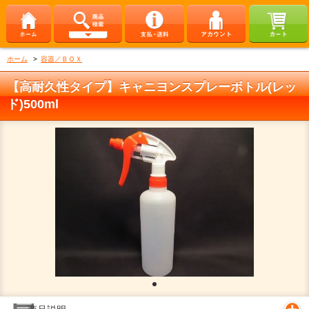
ホーム
>
容器／ＢＯＸ
【高耐久性タイプ】キャニヨンスプレーボトル(レッ
ド)500ml