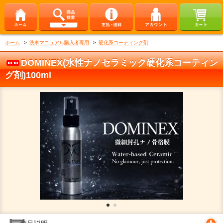
ホーム
>
洗車マニュアル購入者専用
>
硬化系コーティング剤
DOMINEX(水性ナノセラミック硬化系コーティン
グ剤)100ml