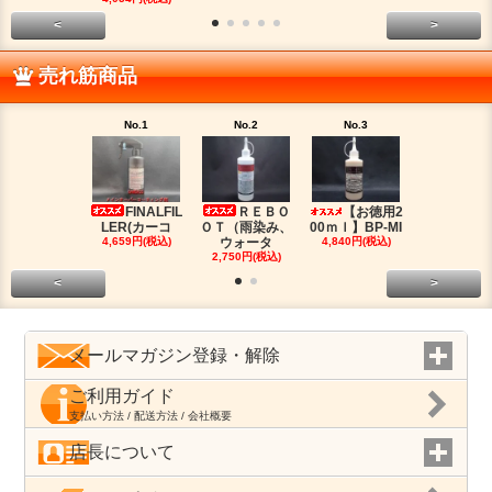
<
>
売れ筋商品
No.1
No.2
No.3
No.4
FINALFIL
ＲＥＢＯ
【お徳用2
PM-LI
LER(カーコ
ＯＴ（雨染み、
00ｍｌ】BP-MI
（油分除去
4,659円(税込)
ウォータ
4,840円(税込)
2,959円(税
2,750円(税込)
<
>
メールマガジン登録・解除
ご利用ガイド
支払い方法 / 配送方法 / 会社概要
店長について