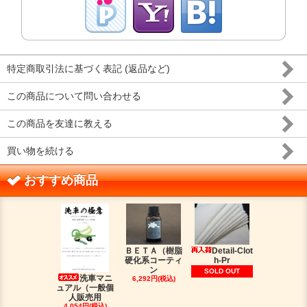
特定商取引法に基づく表記 (返品など)
この商品について問い合わせる
この商品を友達に教える
買い物を続ける
おすすめ商品
ＢＥＴＡ（樹脂
Detail-Clot
ORIG
硬化系コーティ
h-Pr
（オリジン
ン
脂シ
SOLD OUT
洗車マニ
6,292円(税込)
2,016円(税
ュアル（一般個
人販売用
4,054円(税込)