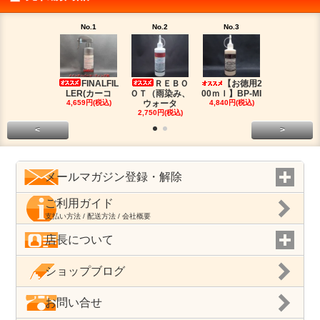
No.1
No.2
No.3
No.4
FINALFIL
ＲＥＢＯ
【お徳用2
PM-LI
LER(カーコ
ＯＴ（雨染み、
00ｍｌ】BP-MI
（油分除去
4,659円(税込)
ウォータ
4,840円(税込)
2,959円(税
2,750円(税込)
<
>
メールマガジン登録・解除
ご利用ガイド
支払い方法 / 配送方法 / 会社概要
店長について
ショップブログ
お問い合せ