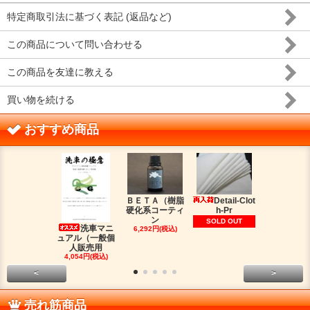
特定商取引法に基づく表記 (返品など)
この商品について問い合わせる
この商品を友達に教える
買い物を続ける
おすすめ商品
ＢＥＴＡ（樹脂
Detail-Clot
ORIG
硬化系コーティ
h-Pr
（オリジン
ン
脂シ
SOLD OUT
洗車マニ
6,292円(税込)
2,016円(税
ュアル（一般個
人販売用
4,054円(税込)
<
>
売れ筋商品