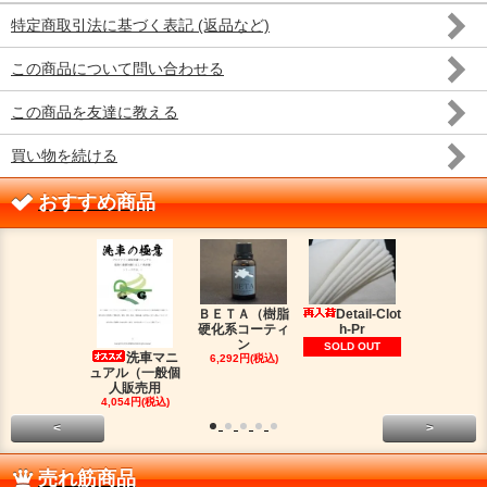
特定商取引法に基づく表記 (返品など)
この商品について問い合わせる
この商品を友達に教える
買い物を続ける
おすすめ商品
ＢＥＴＡ（樹脂
Detail-Clot
ORIG
硬化系コーティ
h-Pr
（オリジン
ン
脂シ
SOLD OUT
洗車マニ
6,292円(税込)
2,016円(税
ュアル（一般個
人販売用
4,054円(税込)
<
>
売れ筋商品