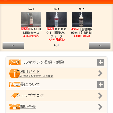
No.1
No.2
No.3
No.4
FINALFIL
ＲＥＢＯ
【お徳用2
PM-LI
LER(カーコ
ＯＴ（雨染み、
00ｍｌ】BP-MI
（油分除去
4,659円(税込)
ウォータ
4,840円(税込)
2,959円(税
2,750円(税込)
<
>
メールマガジン登録・解除
ご利用ガイド
支払い方法 / 配送方法 / 会社概要
店長について
ショップブログ
お問い合せ