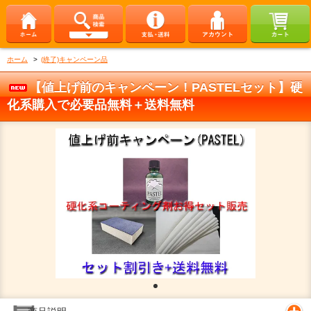
ホーム
>
(終了)キャンペーン品
【値上げ前のキャンペーン！PASTELセット】硬
化系購入で必要品無料＋送料無料