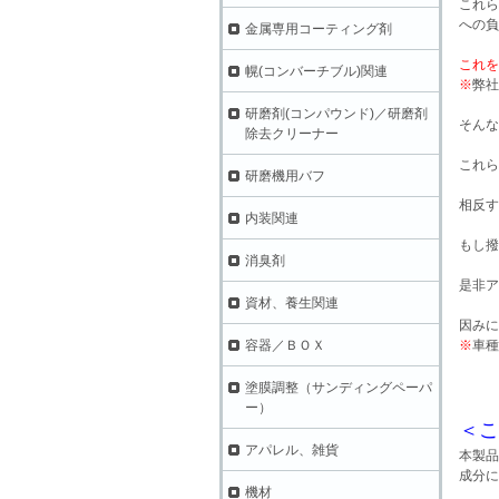
これら
への負
金属専用コーティング剤
これを
幌(コンバーチブル)関連
※
弊社
研磨剤(コンパウンド)／研磨剤
そんな
除去クリーナー
これら
研磨機用バフ
相反す
内装関連
もし撥
消臭剤
是非ア
資材、養生関連
因みに
容器／ＢＯＸ
※
車種
塗膜調整（サンディングペーパ
ー）
＜こ
アパレル、雑貨
本製品
成分に
機材