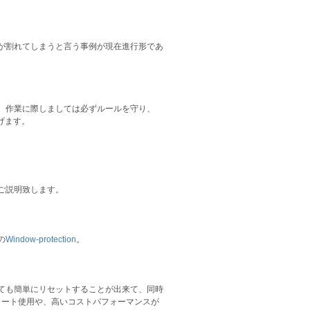
が割れてしまうと言う事例が現在進行形であ
、作業に際しましては必ずルールを守り、
げます。
ご説明致します。
の
Window-protection
。
ても簡単にリセットすることが出来て、同時
ーバーコート使用や、高いコストパフォーマンスが