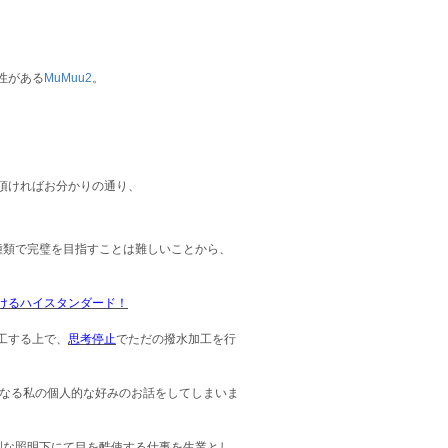
性がある
MuMuu2
。
頂ければお分かりの通り、
種類で完璧を目指すことは難しいことから、
けるハイスタンダード！
工する上で、
思考停止
でただの撥水加工を行
となる私の個人的な好みのお話をしてしまいま
烈な照明下にて目を酷使する仕事を生業とし