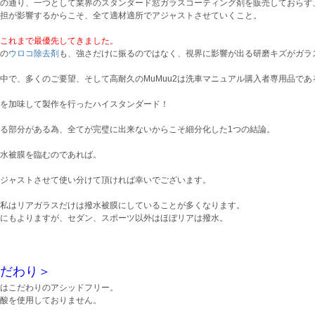
の通り、一つとして業界のスタンダード窓ガラスコーティング剤を販売しておらず
担が影響するからこそ、全て適材適所でアジャストさせていくこと。
これまで最優先してきました。
の
ウロコ除去剤
も、強さだけに振るのではなく、視界に影響が出る研磨キズがガラ
中で、多くのご要望、そして高耐久のMuMuu2は洗車マニュアル購入者専用品である
を加味して製作を行ったハイスタンダード！
る部分がある為、全てが完璧に出来ないからこそ細分化した1つの結論。
水被膜を臨むのであれば。
ジャストさせて使い分けて頂ければ幸いでございます。
私はリアガラスだけは撥水被膜にしていることが多くなります。
にもよりますが、セダン、スポーツ以外はほぼリアは撥水。
だわり＞
はこだわりのアシッドフリー。
酸を使用しておりません。