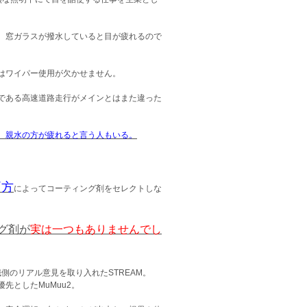
、窓ガラスが撥水していると目が疲れるので
はワイパー使用が欠かせません。
である高速道路走行がメインとはまた違った
、親水の方が疲れると言う人もいる。
両方
によってコーティング剤をセレクトしな
グ剤が
実は一つもありませんでし
本職側のリアル意見を取り入れたSTREAM。
先としたMuMuu2。