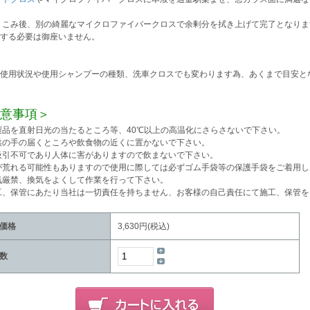
りこみ後、別の綺麗なマイクロファイバークロスで余剰分を拭き上げて完了となりま
する必要は御座いません。
使用状況や使用シャンプーの種類、洗車クロスでも変わります為、あくまで目安と
意事項＞
本製品を直射日光の当たるところ等、40℃以上の高温化にさらさないで下さい。
子供の手の届くところや飲食物の近くに置かないで下さい。
飲吸引不可であり人体に害がありますので飲まないで下さい。
手が荒れる可能性もありますので使用に際しては必ずゴム手袋等の保護手袋をご着用
火気厳禁、換気をよくして作業を行って下さい。
施工、保管にあたり当社は一切責任を持ちません、お客様の自己責任にて施工、保管
価格
3,630円(税込)
数