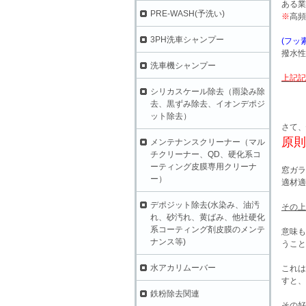
ある業
PRE-WASH(予洗い)
※
高頻
3PH洗車シャンプー
(フッ
撥水性
洗車機シャンプー
上記記
シリカスケール除去（雨染み除
去、黒ずみ除去、イオンデポジ
ット除去）
さて、
原則
メンテナンスクリーナー（マル
チクリーナー、QD、硬化系コ
ーティング皮膜専用クリーナ
窓ガラ
ー）
適材適
デポジット除去(水染み、油汚
その上
れ、砂汚れ、黄ばみ、他社硬化
系コーティング剤皮膜のメンテ
意味も
ナンス等)
うこと
水アカリムーバー
これは
すと、
鉄粉除去関連
その好