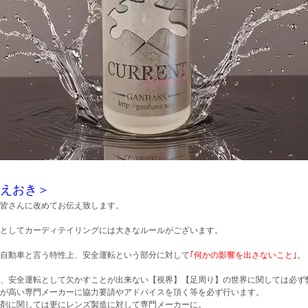
えおき＞
皆さんに改めてお伝え致します。
としてカーディテイリングには大きなルールがございます。
自動車と言う特性上、安全運転という部分に対して
｢何かの影響を出さないこと｣
。
、安全運転として欠かすことが出来ない【視界】【足周り】の世界に関しては必ず
が高い専門メーカーに協力要請やアドバイスを頂く等を必ず行います。
剤に関しては更にレンズ製造に対して専門メーカーに。