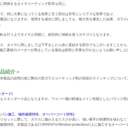
に関係するタイヤコーティング剤等も同じ。
で、特に大事になってくる視界と言う部分は非常にシリアスな世界であり、
裏話になりますが、使用する成分に関しましても、耐久性を優先した結果、ガラス
。
転を行う上でタイヤと同様に、絶対的に神経を使うカテゴリとなります。
ス、タイヤに関しましては下手をしたら命に直結する部分でもございますことから
施工素材のメーカーが禁止している場合は絶対に作業を行わないようお願い申し上
品紹介＞
本製品の説明の前に弊社の窓ガラスコーティング剤の現状のラインナップについて
ンダード)
もスタンダード品となりますが、ワイパー傷の軽減をメイン性能としたバランス型
スパン施工、犠牲被膜特性、オーバーコート特性)
リセットに際して、ガラスに傷が入るリスクが高い、強い番手の研磨剤を使わなく
被膜特性、本製品であるCURRENTやWindow-protectionの上に施工するオ