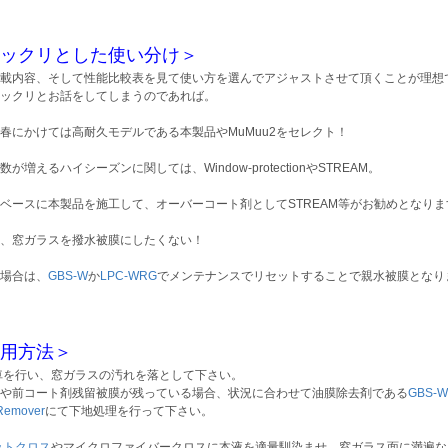
ックリとした使い分け＞
載内容、そして性能比較表を見て使い方を選んでアジャストさせて頂くことが理想
ックリとお話をしてしまうのであれば。
春にかけては高耐久モデルである本製品やMuMuu2をセレクト！
数が増えるハイシーズンに関しては、Window-protectionやSTREAM。
ベースに本製品を施工して、オーバーコート剤としてSTREAM等がお勧めとなりま
、窓ガラスを撥水被膜にしたくない！
場合は、
GBS-W
か
LPC-WRG
でメンテナンスでリセットすることで親水被膜となり
用方法＞
車を行い、窓ガラスの汚れを落として下さい。
や前コート剤残留被膜が残っている場合、状況に合わせて油膜除去剤である
GBS-W
 Remover
にて下地処理を行って下さい。
ットクロス
やマイクロファイバークロスに本液を適量馴染ませ、窓ガラス面に満遍な