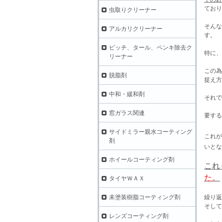
ており
虫取りクリーナー
そんな
アルカリクリーナー
す。
ピッチ、タール、ペンキ除去ク
特に、
リーナー
この為
脱脂剤
捉え方
中和・緩和剤
それで
窓ガラス関連
要する
サイドミラー親水コーティング
これが
剤
いとな
ホイールコーティング剤
これ
た。
タイヤＷＡＸ
未塗装樹脂コーティング剤
繰り返
そして
レンズコーティング剤